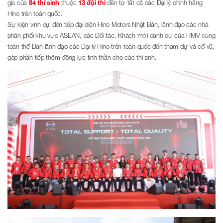
gia của
84 thí sinh
thuộc
13 đội thi
đến từ tất cả các Đại lý chính hãng
Hino trên toàn quốc.
Sự kiện vinh dự đón tiếp đại diện Hino Motors Nhật Bản, lãnh đạo các nhà
phân phối khu vực ASEAN, các Đối tác, Khách mời danh dự của HMV cùng
toàn thể Ban lãnh đạo các Đại lý Hino trên toàn quốc đến tham dự và cổ vũ,
góp phần tiếp thêm động lực tinh thần cho các thí sinh.