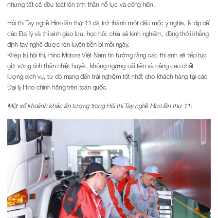
nhưng tất cả đều toát lên tinh thần nỗ lực và cống hiến.
Hội thi Tay nghề Hino lần thứ 11 đã trở thành một dấu mốc ý nghĩa, là dịp để
các Đại lý và thí sinh giao lưu, học hỏi, chia sẻ kinh nghiệm, đồng thời khẳng
định tay nghề được rèn luyện bền bỉ mỗi ngày.
Khép lại hội thi, Hino Motors Việt Nam tin tưởng rằng các thí sinh sẽ tiếp tục
giữ vững tinh thần nhiệt huyết, không ngừng cải tiến và nâng cao chất
lượng dịch vụ, từ đó mang đến trải nghiệm tốt nhất cho khách hàng tại các
Đại lý Hino chính hãng trên toàn quốc.
Một số khoảnh khắc ấn tượng trong Hội thi Tay nghề Hino lần thứ 11: