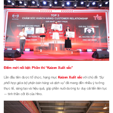
Điểm mới nổi bật: Phần thi “Kaizen Xuất sắc”
Lần đầu tiên được tổ chức, hạng mục
Kaizen Xuất sắc
với chủ đề
“Sự
phối hợp giữa bộ phận bán hàng và dịch vụ”
đã mang đến nhiều ý tưởng
thực tế, sáng tạo và hiệu quả, góp phần nuôi dưỡng tư duy cải tiến liên tục
— tinh thần cốt lõi của Hino.