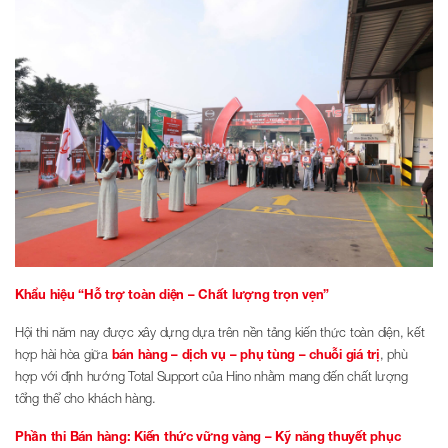
Khẩu hiệu “Hỗ trợ toàn diện – Chất lượng trọn vẹn”
Hội thi năm nay được xây dựng dựa trên nền tảng kiến thức toàn diện, kết
hợp hài hòa giữa
bán hàng – dịch vụ – phụ tùng – chuỗi giá trị
, phù
hợp với định hướng Total Support của Hino nhằm mang đến chất lượng
tổng thể cho khách hàng.
Phần thi Bán hàng: Kiến thức vững vàng – Kỹ năng thuyết phục