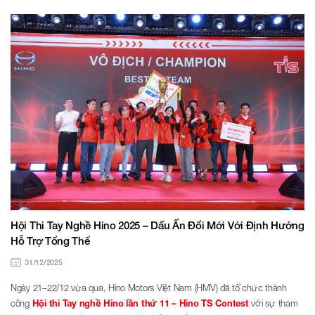
Hội Thi Tay Nghề Hino 2025 – Dấu Ấn Đổi Mới Với Định Hướng
Hỗ Trợ Tổng Thể
31/12/2025
Ngày 21–22/12 vừa qua, Hino Motors Việt Nam (HMV) đã tổ chức thành
công
Hội thi Tay nghề Hino lần thứ 11
– Hino TS Contest
với sự tham