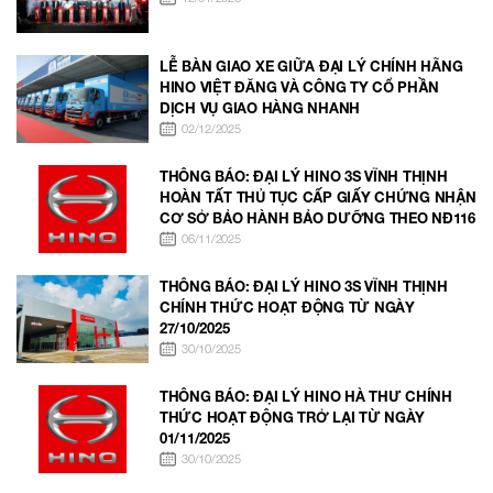
LỄ BÀN GIAO XE GIỮA ĐẠI LÝ CHÍNH HÃNG
HINO VIỆT ĐĂNG VÀ CÔNG TY CỔ PHẦN
DỊCH VỤ GIAO HÀNG NHANH
02/12/2025
THÔNG BÁO: ĐẠI LÝ HINO 3S VĨNH THỊNH
HOÀN TẤT THỦ TỤC CẤP GIẤY CHỨNG NHẬN
CƠ SỞ BẢO HÀNH BẢO DƯỠNG THEO NĐ116
06/11/2025
THÔNG BÁO: ĐẠI LÝ HINO 3S VĨNH THỊNH
CHÍNH THỨC HOẠT ĐỘNG TỪ NGÀY
27/10/2025
30/10/2025
THÔNG BÁO: ĐẠI LÝ HINO HÀ THƯ CHÍNH
THỨC HOẠT ĐỘNG TRỞ LẠI TỪ NGÀY
01/11/2025
30/10/2025