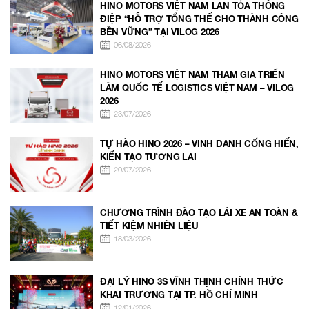
HINO MOTORS VIỆT NAM LAN TỎA THÔNG
ĐIỆP “HỖ TRỢ TỔNG THỂ CHO THÀNH CÔNG
BỀN VỮNG” TẠI VILOG 2026
06/08/2026
HINO MOTORS VIỆT NAM THAM GIA TRIỂN
LÃM QUỐC TẾ LOGISTICS VIỆT NAM – VILOG
2026
23/07/2026
TỰ HÀO HINO 2026 – VINH DANH CỐNG HIẾN,
KIẾN TẠO TƯƠNG LAI
20/07/2026
CHƯƠNG TRÌNH ĐÀO TẠO LÁI XE AN TOÀN &
TIẾT KIỆM NHIÊN LIỆU
18/03/2026
ĐẠI LÝ HINO 3S VĨNH THỊNH CHÍNH THỨC
KHAI TRƯƠNG TẠI TP. HỒ CHÍ MINH
12/01/2026