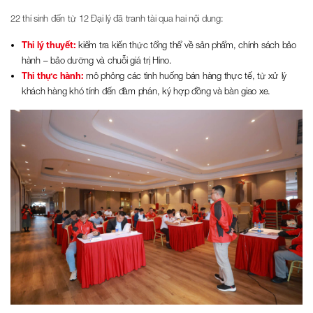
22 thí sinh đến từ 12 Đại lý đã tranh tài qua hai nội dung:
Thi lý thuyết:
kiểm tra kiến thức tổng thể về sản phẩm, chính sách bảo
hành – bảo dưỡng và chuỗi giá trị Hino.
Thi thực hành:
mô phỏng các tình huống bán hàng thực tế, từ xử lý
khách hàng khó tính đến đàm phán, ký hợp đồng và bàn giao xe.