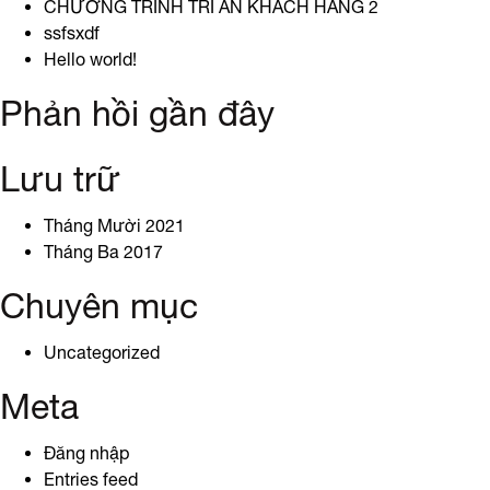
viết
CHƯƠNG TRÌNH TRI ÂN KHÁCH HÀNG 2
ssfsxdf
Hello world!
Phản hồi gần đây
Lưu trữ
Tháng Mười 2021
Tháng Ba 2017
Chuyên mục
Uncategorized
Meta
Đăng nhập
Entries feed