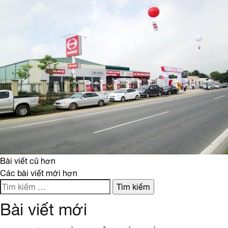
Điều
Bài viết cũ hơn
Các bài viết mới hơn
hướng
Tìm
kiếm
Bài viết mới
bài
cho: