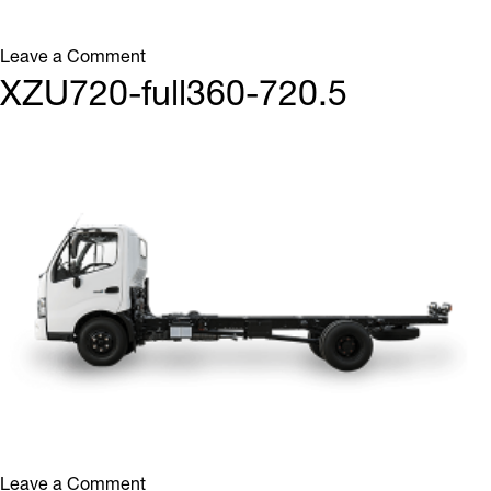
on
Leave a Comment
XZU720-
XZU720-full360-720.5
full360-
720.6
on
Leave a Comment