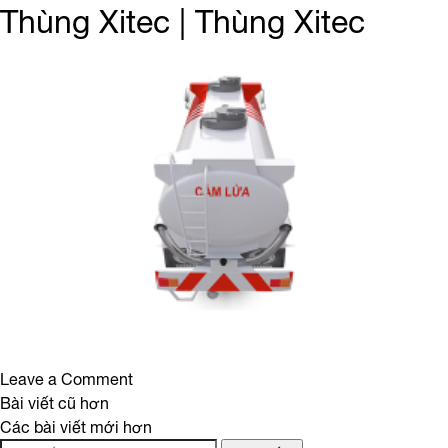
SR300_XZU720_ThungXitec_6
Thùng Xitec | Thùng Xitec
on
Leave a Comment
Điều
Thùng
Bài viết cũ hơn
Xitec
Các bài viết mới hơn