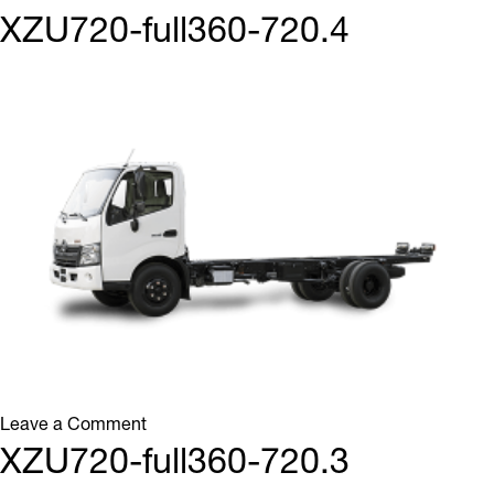
XZU720-
XZU720-full360-720.4
full360-
720.5
on
Leave a Comment
XZU720-
XZU720-full360-720.3
full360-