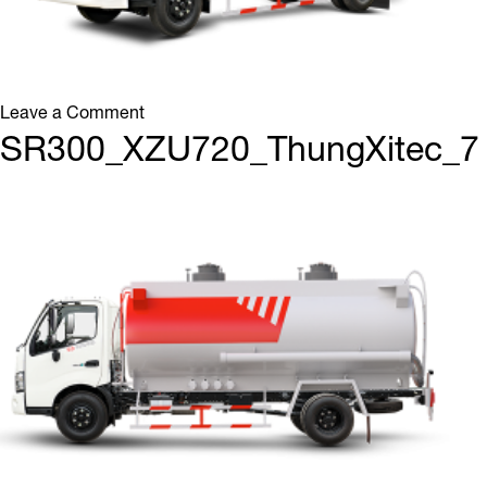
on
Leave a Comment
SR300_XZU720_ThungXitec_8
SR300_XZU720_ThungXitec_7