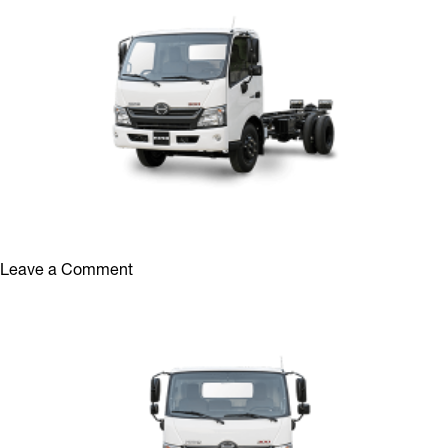
on
Leave a Comment
XZU720-
full360-
720.2