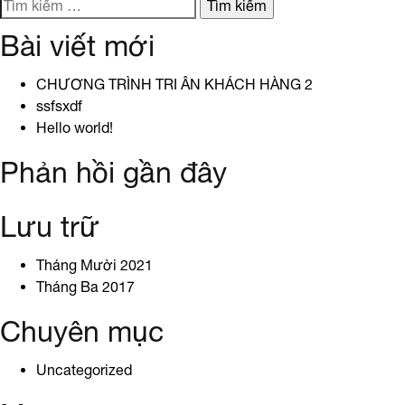
hướng
Tìm
|
kiếm
Thùng
Bài viết mới
bài
cho:
Xitec
viết
CHƯƠNG TRÌNH TRI ÂN KHÁCH HÀNG 2
ssfsxdf
Hello world!
Phản hồi gần đây
Lưu trữ
Tháng Mười 2021
Tháng Ba 2017
Chuyên mục
Uncategorized