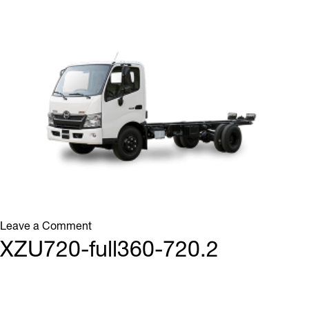
720.4
on
Leave a Comment
XZU720-
XZU720-full360-720.2
full360-
720.3