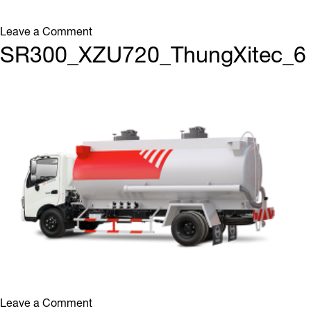
on
Leave a Comment
SR300_XZU720_ThungXitec_7
SR300_XZU720_ThungXitec_6
on
Leave a Comment