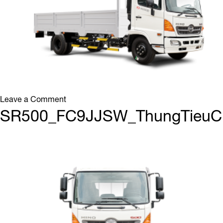
on
Leave a Comment
SR500_FC9JJSW_ThungTieuChuan_2
SR500_FC9JJSW_ThungTieuC