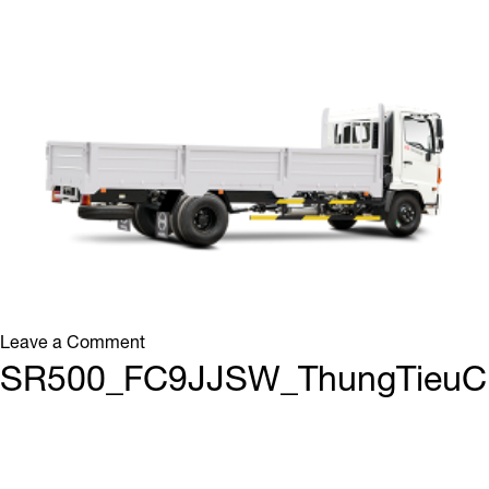
on
Leave a Comment
SR500_FC9JJSW_ThungTieuChuan_4
SR500_FC9JJSW_ThungTieuC