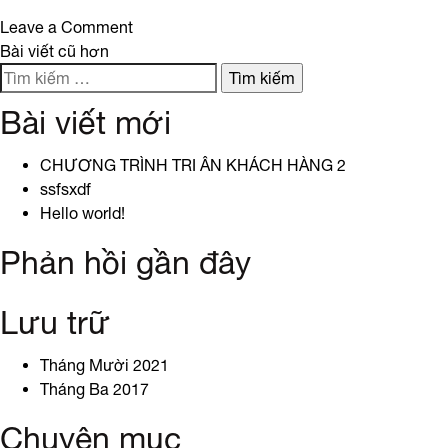
on
Leave a Comment
Điều
SR500_FC9JJSW_ThungMuiBat_7
Bài viết cũ hơn
Tìm
hướng
kiếm
Bài viết mới
cho:
bài
CHƯƠNG TRÌNH TRI ÂN KHÁCH HÀNG 2
viết
ssfsxdf
Hello world!
Phản hồi gần đây
Lưu trữ
Tháng Mười 2021
Tháng Ba 2017
Chuyên mục