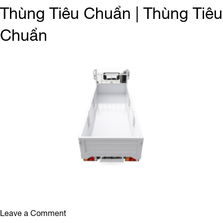
SR500_FC9JJSW_ThungTieuChuan_7
Thùng Tiêu Chuẩn | Thùng Tiêu
Chuẩn
on
Leave a Comment