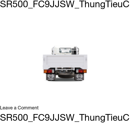
Thùng
SR500_FC9JJSW_ThungTieuC
Tiêu
Chuẩn
|
Thùng
Tiêu
Chuẩn
on
Leave a Comment
SR500_FC9JJSW_ThungTieuChuan_5
SR500_FC9JJSW_ThungTieuC