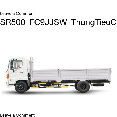
on
Leave a Comment
SR500_FC9JJSW_ThungTieuChuan_8
SR500_FC9JJSW_ThungTieuC
on
Leave a Comment