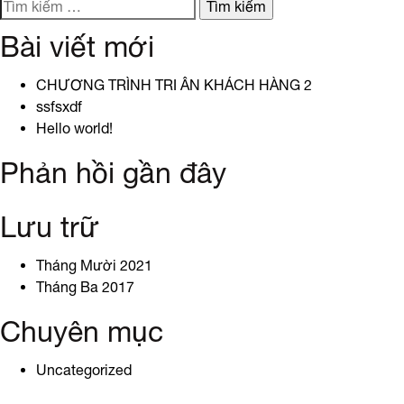
Tìm
Điều-
hướng
đỏ
kiếm
hòa-
Bài viết mới
cho:
tiêu-
bài
chuẩn-
CHƯƠNG TRÌNH TRI ÂN KHÁCH HÀNG 2
chất-
viết
ssfsxdf
lượng-
Hello world!
cao
Phản hồi gần đây
Lưu trữ
Tháng Mười 2021
Tháng Ba 2017
Chuyên mục
Uncategorized