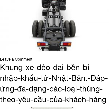
on
Leave a Comment
XZU650-
Khung-xe-dẻo-dai-bền-bỉ-
khung2
nhập-khẩu-từ-Nhật-Bản.-Đáp-
ứng-đa-dạng-các-loại-thùng-
theo-yêu-cầu-của-khách-hàng