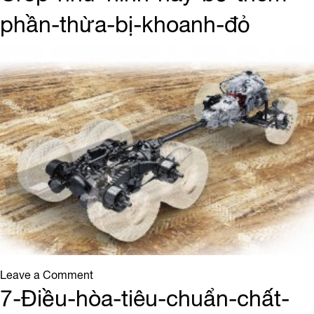
bỉ-
phần-thừa-bị-khoanh-đỏ
nhập-
khẩu-
từ-
Nhật-
Bản.-
Đáp-
ứng-
đa-
dạng-
các-
loại-
thùng-
theo-
yêu-
cầu-
on
Leave a Comment
của-
8.-
7-Điều-hòa-tiêu-chuẩn-chất-
khách-
Khả-
hàng