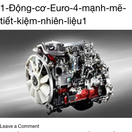
FM8JNSA-
1-Động-cơ-Euro-4-mạnh-mẽ-
khung1
tiết-kiệm-nhiên-liệu1
on
Leave a Comment