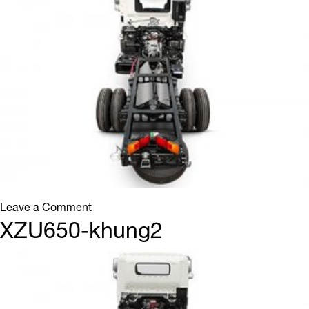
on
Leave a Comment
FC9JE-
XZU650-khung2
khung