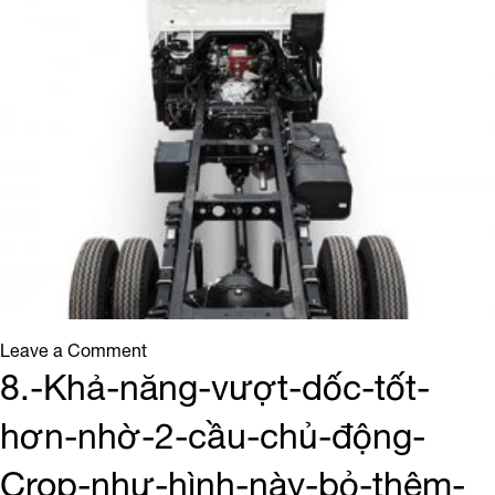
on
Leave a Comment
Khung-
8.-Khả-năng-vượt-dốc-tốt-
xe-
hơn-nhờ-2-cầu-chủ-động-
dẻo-
dai-
Crop-như-hình-này-bỏ-thêm-
bền-