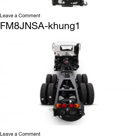
on
Leave a Comment
FL8JTSA-
FM8JNSA-khung1
khung1
on
Leave a Comment