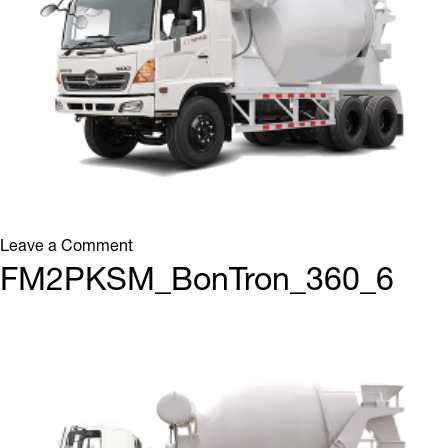
on
Leave a Comment
Bồn
FM2PKSM_BonTron_360_6
trộn