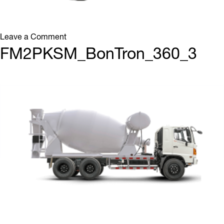
on
Leave a Comment
FM2PKSM_BonTron_360_4
FM2PKSM_BonTron_360_3