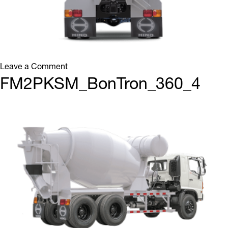
on
Leave a Comment
FM2PKSM_BonTron_360_5
FM2PKSM_BonTron_360_4