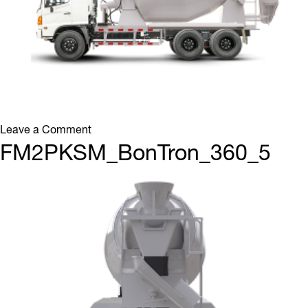
on
Leave a Comment
FM2PKSM_BonTron_360_6
FM2PKSM_BonTron_360_5