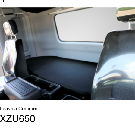
Ảnh
5
–
17.07
on
Leave a Comment
4
XZU650