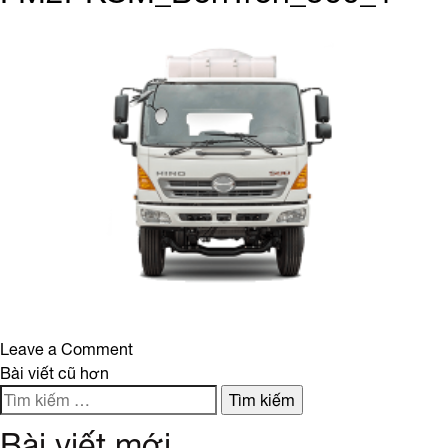
on
Leave a Comment
Điều
FM2PKSM_BonTron_360_1
Bài viết cũ hơn
Tìm
hướng
kiếm
Bài viết mới
cho: