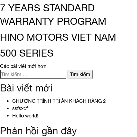
7 YEARS STANDARD
WARRANTY PROGRAM
HINO MOTORS VIET NAM
500 SERIES
Điều
Các bài viết mới hơn
Tìm
hướng
kiếm
Bài viết mới
cho:
bài
CHƯƠNG TRÌNH TRI ÂN KHÁCH HÀNG 2
viết
ssfsxdf
Hello world!
Phản hồi gần đây