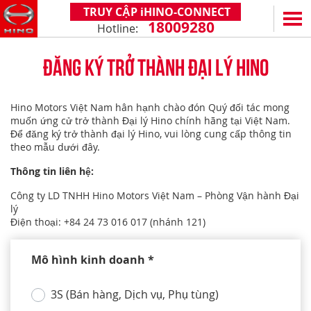
TRUY CẬP iHINO-CONNECT
18009280
Hotline:
EN
VN
ĐĂNG KÝ TRỞ THÀNH ĐẠI LÝ HINO
SẢN PHẨM
Hino Motors Việt Nam hân hạnh chào đón Quý đối tác mong
SERIES 300
DỊCH VỤ VÀ PHỤ TÙNG
muốn ứng cử trở thành Đại lý Hino chính hãng tại Việt Nam.
(Tải trọng: 1,8 - 4,4 tấn)
Để đăng ký trở thành đại lý Hino, vui lòng cung cấp thông tin
CHÍNH SÁCH BẢO HÀNH
HỖ TRỢ TỔNG THỂ
theo mẫu dưới đây.
SERIES 500
DỊCH VỤ SAU BÁN HÀNG
iHINO-CONNECT
ĐẠI LÝ
Thông tin liên hệ:
SERIES 700
XZU650 - 4,99 TẤN (CABIN TIÊU CHUẨN)
PHỤ TÙNG CHÍNH HÃNG
DỊCH VỤ TÀI CHÍNH HINO
HỆ THỐNG ĐẠI LÝ
TIN TỨC
(KL kéo theo: 39 tấn)
Công ty LD TNHH Hino Motors Việt Nam – Phòng Vận hành Đại
lý
XZU650 - 7,4 TẤN (CABIN TIÊU CHUẨN)
ỨNG DỤNG ĐIỆN THOẠI HINO
ĐĂNG KÝ TRỞ THÀNH ĐẠI LÝ
TIN KHUYẾN MẠI
CÙNG HÀNH TRÌNH
Điện thoại: +84 24 73 016 017 (nhánh 121)
XZU710 - 5,5 TẤN (CABIN RỘNG)
TIN TỨC CHUNG
CÂU HỎI THƯỜNG GẶP
VỀ CHÚNG TÔI
SS2P 6X4 - 413 PS
Mô hình kinh doanh *
XZU720 - 7,5 TẤN (CABIN RỘNG)
CHIA SẺ TỪ KHÁCH HÀNG
HINO MOTORS VIỆT NAM
HOẠT ĐỘNG CỘNG ĐỒNG
XZU730 - 8,5 TẤN (CABIN RỘNG)
THỦ THUẬT LÁI XE
CHẶNG ĐƯỜNG
LIÊN HỆ
3S (Bán hàng, Dịch vụ, Phụ tùng)
CÔNG NGHỆ