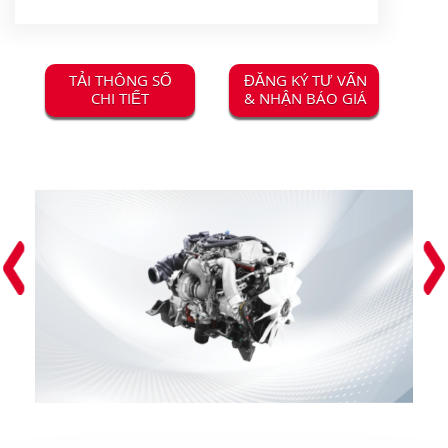
TẢI THÔNG SỐ
ĐĂNG KÝ TƯ VẤN
CHI TIẾT
& NHẬN BÁO GIÁ