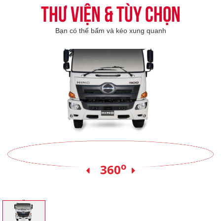
Thư viện & tùy chọn
Bạn có thể bấm và kéo xung quanh
o
360
Xe nền