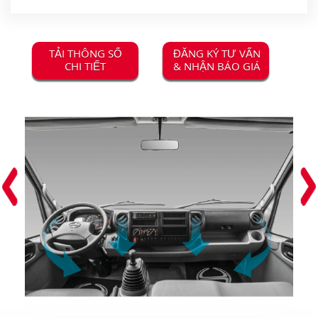
TẢI THÔNG SỐ
ĐĂNG KÝ TƯ VẤN
CHI TIẾT
& NHẬN BÁO GIÁ