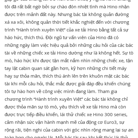
tôi đã rất bất ngờ bởi sự chào đón nhiệt tình mà Hino nhận
TUYỂN DỤNG
được trên mảnh đất này. Nhưng bác tài không quản đường
xá xa xôi, không quản thời tiết khắc nghiệt đến với chương
trình “Hành trình xuyên Việt” của xe tải Hino bằng tất cả sự
háo hức, thích thú. Đội ngũ tư vấn viên của Hino đã có
những ngày làm việc hiệu quả bởi những câu hỏi của các bác
tài về những chiếc xe tải Hino dường như là không hết. Sự tò
mò, háo hức khi được tận mắt nắm nhìn những chiếc xe, tận
tay lật cabin quan sát gần hơn, kỹ hơn những chi tiết máy
hay sự thỏa mãn, thích thú ánh lên trên khuôn mặt các bác
tài khi mỗi câu hỏi, thắc mắc được giải đáp đều khiến chúng
tôi tự hào hơn về công việc mình đang làm. Tham gia
chương trình “Hành trình xuyên Việt” các bác tài không chỉ
được thỏa mãn sự tò mò, yêu thích về xe tải Hino mà còn
được trực tiếp điều khiển, lái thử chiếc xe Hino 300 series,
cảm nhận sức vận hành mạnh mẽ của động cơ Euro3, sự
rộng rãi, tiện nghi của cabin với góc nhìn rộng mang lại sự an
toàn hơn cho người lái. Mỗi bác tài sau khi kết thúc lái thử