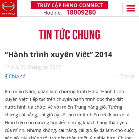
TRUY CẬP iHINO-CONNECT
18009280
Hotline:
EN
VN
TIN TỨC CHUNG
SẢN PHẨM
SERIES 300
DỊCH VỤ VÀ PHỤ TÙNG
“Hành trình xuyên Việt” 2014
(Tải trọng: 1,8 - 4,4 tấn)
CHÍNH SÁCH BẢO HÀNH
HỖ TRỢ TỔNG THỂ
Thứ 3, 25 Tháng tư 2017
SERIES 500
DỊCH VỤ SAU BÁN HÀNG
iHINO-CONNECT
ĐẠI LÝ
Chia sẻ
Trở lại
SERIES 700
XZU650 - 4,99 TẤN (CABIN TIÊU CHUẨN)
PHỤ TÙNG CHÍNH HÃNG
DỊCH VỤ TÀI CHÍNH HINO
HỆ THỐNG ĐẠI LÝ
TIN TỨC
(KL kéo theo: 39 tấn)
Rời miền Nam, đoàn làm chương trình Hino “Hành trình
XZU650 - 7,4 TẤN (CABIN TIÊU CHUẨN)
ỨNG DỤNG ĐIỆN THOẠI HINO
ĐĂNG KÝ TRỞ THÀNH ĐẠI LÝ
TIN KHUYẾN MẠI
CÙNG HÀNH TRÌNH
xuyên Việt” tiếp tục trên chuyến hành trình dọc theo đất
XZU710 - 5,5 TẤN (CABIN RỘNG)
TIN TỨC CHUNG
CÂU HỎI THƯỜNG GẶP
VỀ CHÚNG TÔI
nước hình tia chớp, về với miền Trung nắng gió. Tưởng
SS2P 6X4 - 413 PS
chừng cái nắng, cái gió ấy sẽ cản trở ít nhiều tới đoàn xe tải
XZU720 - 7,5 TẤN (CABIN RỘNG)
CHIA SẺ TỪ KHÁCH HÀNG
HINO MOTORS VIỆT NAM
HOẠT ĐỘNG CỘNG ĐỒNG
Hino trên con đường tìm đến những khách hàng thân yêu
XZU730 - 8,5 TẤN (CABIN RỘNG)
THỦ THUẬT LÁI XE
CHẶNG ĐƯỜNG
LIÊN HỆ
của mình. Nhưng không, cái nắng, cái gió ấy đã làm cho cuộc
gặp gỡ của chúng tôi trở nên thân thiết, ý nghĩa hơn. Chúng
CÔNG NGHỆ