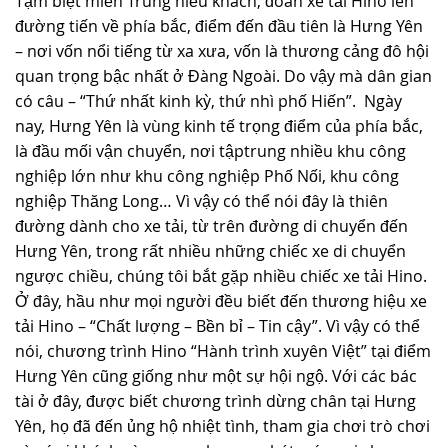
Tạm biệt miền Trung hiếu khách, đoàn xe tải Hino lên
đường tiến về phía bắc, điểm đến đầu tiên là Hưng Yên
– nơi vốn nổi tiếng từ xa xưa, vốn là thương cảng đô hội
quan trọng bậc nhất ở Đàng Ngoài. Do vậy mà dân gian
có câu – “Thứ nhất kinh kỳ, thứ nhì phố Hiến”. Ngày
nay, Hưng Yên là vùng kinh tế trọng điểm của phía bắc,
là đầu mối vận chuyển, nơi tậptrung nhiều khu công
nghiệp lớn như khu công nghiệp Phố Nối, khu công
nghiệp Thăng Long… Vì vậy có thể nói đây là thiên
đường dành cho xe tải, từ trên đường di chuyển đến
Hưng Yên, trong rất nhiều những chiếc xe di chuyển
ngược chiều, chúng tôi bắt gặp nhiều chiếc xe tải Hino.
Ở đây, hầu như mọi người đều biết đến thương hiệu xe
tải Hino – “Chất lượng – Bền bỉ – Tin cậy”. Vì vậy có thể
nói, chương trình Hino “Hành trình xuyên Việt” tại điểm
Hưng Yên cũng giống như một sự hội ngộ. Với các bác
tài ở đây, được biết chương trình dừng chân tại Hưng
Yên, họ đã đến ủng hộ nhiệt tình, tham gia chơi trò chơi