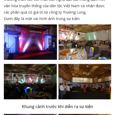
văn hóa truyền thống của dân tộc Việt Nam và nhận được
TUYỂN DỤNG
các phần quà có giá trị từ công ty Trường Long.
Dưới đây là một vài hình ảnh trong sự kiện:
Khung cảnh trước khi diễn ra sự kiện