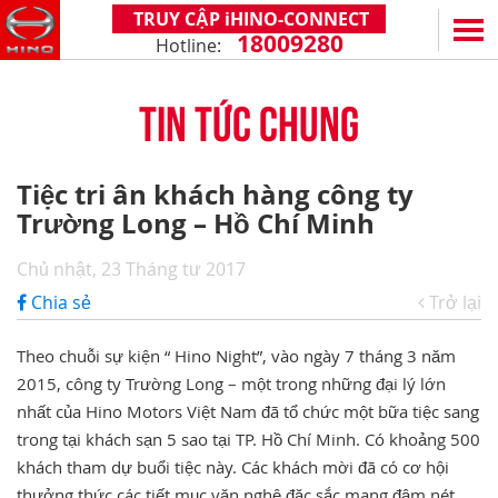
TRUY CẬP iHINO-CONNECT
18009280
Hotline:
EN
VN
TIN TỨC CHUNG
SẢN PHẨM
SERIES 300
DỊCH VỤ VÀ PHỤ TÙNG
Tiệc tri ân khách hàng công ty
(Tải trọng: 1,8 - 4,4 tấn)
Trường Long – Hồ Chí Minh
CHÍNH SÁCH BẢO HÀNH
HỖ TRỢ TỔNG THỂ
SERIES 500
DỊCH VỤ SAU BÁN HÀNG
iHINO-CONNECT
ĐẠI LÝ
Chủ nhật, 23 Tháng tư 2017
SERIES 700
XZU650 - 4,99 TẤN (CABIN TIÊU CHUẨN)
PHỤ TÙNG CHÍNH HÃNG
DỊCH VỤ TÀI CHÍNH HINO
HỆ THỐNG ĐẠI LÝ
TIN TỨC
Chia sẻ
Trở lại
(KL kéo theo: 39 tấn)
XZU650 - 7,4 TẤN (CABIN TIÊU CHUẨN)
ỨNG DỤNG ĐIỆN THOẠI HINO
ĐĂNG KÝ TRỞ THÀNH ĐẠI LÝ
TIN KHUYẾN MẠI
CÙNG HÀNH TRÌNH
Theo chuỗi sự kiện “ Hino Night”, vào ngày 7 tháng 3 năm
XZU710 - 5,5 TẤN (CABIN RỘNG)
TIN TỨC CHUNG
CÂU HỎI THƯỜNG GẶP
VỀ CHÚNG TÔI
2015, công ty Trường Long – một trong những đại lý lớn
SS2P 6X4 - 413 PS
nhất của Hino Motors Việt Nam đã tổ chức một bữa tiệc sang
XZU720 - 7,5 TẤN (CABIN RỘNG)
CHIA SẺ TỪ KHÁCH HÀNG
HINO MOTORS VIỆT NAM
HOẠT ĐỘNG CỘNG ĐỒNG
trong tại khách sạn 5 sao tại TP. Hồ Chí Minh. Có khoảng 500
XZU730 - 8,5 TẤN (CABIN RỘNG)
THỦ THUẬT LÁI XE
CHẶNG ĐƯỜNG
LIÊN HỆ
khách tham dự buổi tiệc này. Các khách mời đã có cơ hội
thưởng thức các tiết mục văn nghệ đặc sắc mang đậm nét
CÔNG NGHỆ