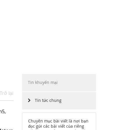
ẶP
INO MOTORS VIỆT NAM
HÀNG
CHẶNG ĐƯỜNG
CÔNG NGHỆ
TUYỂN DỤNG
Tin khuyến mại
Trở lại
Tin tức chung
m5,
Chuyên mục bài viết là nơi bạn
đọc gửi các bài viết của riêng