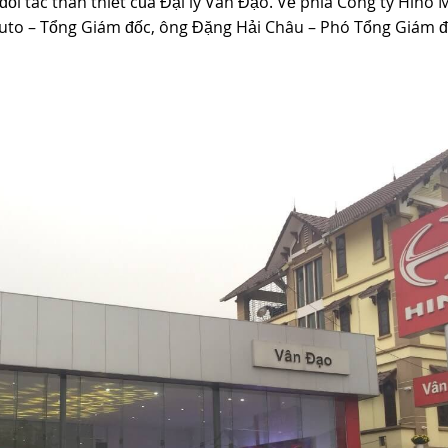
đối tác thân thiết của Đại lý Vân Đạo. Về phía Công ty Hino 
Muto – Tổng Giám đốc, ông Đặng Hải Châu – Phó Tổng Giám đ