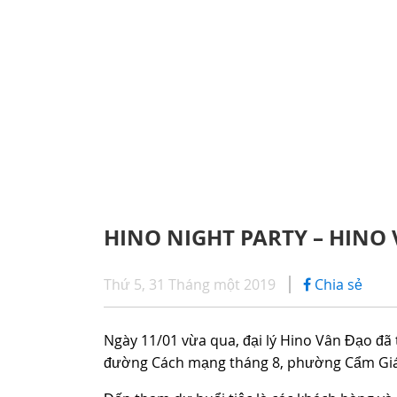
CHÍNH SÁCH BẢO HÀNH
iHINO
SERIES 300
DỊCH VỤ SAU BÁN HÀNG
DỊCH 
(Tải trọng: 1,8 - 4,4 tấn)
PHỤ TÙNG CHÍNH HÃNG
ỨNG D
SERIES 500
HINO NIGHT PARTY – HINO
SERIES 700
Thứ 5, 31 Tháng một 2019
Chia sẻ
(KL kéo theo: 39 tấn)
Ngày 11/01 vừa qua, đại lý Hino Vân Đạo đã 
đường Cách mạng tháng 8, phường Cẩm Giá