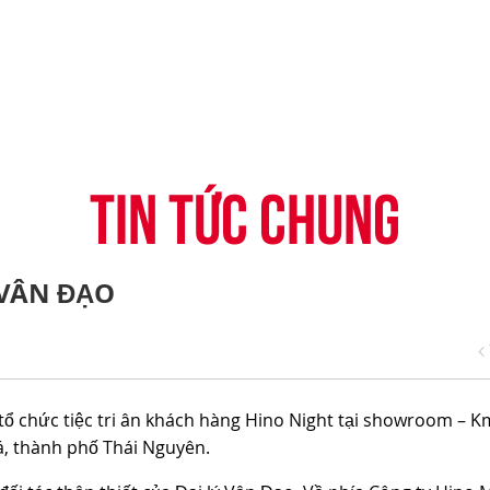
-CONNECT
HỆ THỐNG ĐẠI LÝ
TIN KHUYẾN MẠI
CÂU HỎI THƯỜNG G
H
VỤ TÀI CHÍNH HINO
ĐĂNG KÝ TRỞ THÀNH ĐẠI LÝ
TIN TỨC CHUNG
CHIA SẺ TỪ KHÁCH 
ỤNG ĐIỆN THOẠI HINO
THỦ THUẬT LÁI XE
TIN TỨC CHUNG
 VÂN ĐẠO
tổ chức tiệc tri ân khách hàng Hino Night tại showroom – K
, thành phố Thái Nguyên.