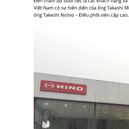
Đến tham dự buổi tiệc là các khách hàng và 
Việt Nam có sự hiện diện của ông Takashi 
ông Takeshi Nishio – Điều phối viên cấp cao.