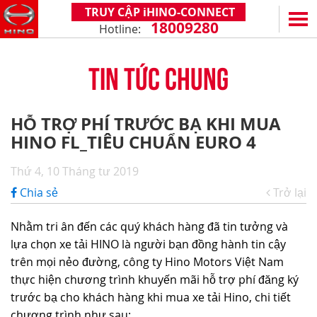
TRUY CẬP iHINO-CONNECT
18009280
Hotline:
EN
VN
TIN TỨC CHUNG
SẢN PHẨM
SERIES 300
DỊCH VỤ VÀ PHỤ TÙNG
HỖ TRỢ PHÍ TRƯỚC BẠ KHI MUA
(Tải trọng: 1,8 - 4,4 tấn)
HINO FL_TIÊU CHUẨN EURO 4
CHÍNH SÁCH BẢO HÀNH
HỖ TRỢ TỔNG THỂ
SERIES 500
DỊCH VỤ SAU BÁN HÀNG
iHINO-CONNECT
ĐẠI LÝ
Thứ 4, 10 Tháng tư 2019
SERIES 700
XZU650 - 4,99 TẤN (CABIN TIÊU CHUẨN)
PHỤ TÙNG CHÍNH HÃNG
DỊCH VỤ TÀI CHÍNH HINO
HỆ THỐNG ĐẠI LÝ
TIN TỨC
Chia sẻ
Trở lại
(KL kéo theo: 39 tấn)
XZU650 - 7,4 TẤN (CABIN TIÊU CHUẨN)
ỨNG DỤNG ĐIỆN THOẠI HINO
ĐĂNG KÝ TRỞ THÀNH ĐẠI LÝ
TIN KHUYẾN MẠI
CÙNG HÀNH TRÌNH
Nhằm tri ân đến các quý khách hàng đã tin tưởng và
XZU710 - 5,5 TẤN (CABIN RỘNG)
TIN TỨC CHUNG
CÂU HỎI THƯỜNG GẶP
VỀ CHÚNG TÔI
lựa chọn xe tải HINO là người bạn đồng hành tin cậy
SS2P 6X4 - 413 PS
trên mọi nẻo đường, công ty Hino Motors Việt Nam
XZU720 - 7,5 TẤN (CABIN RỘNG)
CHIA SẺ TỪ KHÁCH HÀNG
HINO MOTORS VIỆT NAM
HOẠT ĐỘNG CỘNG ĐỒNG
thực hiện chương trình khuyến mãi hỗ trợ phí đăng ký
XZU730 - 8,5 TẤN (CABIN RỘNG)
THỦ THUẬT LÁI XE
CHẶNG ĐƯỜNG
LIÊN HỆ
trước bạ cho khách hàng khi mua xe tải Hino, chi tiết
chương trình như sau:
CÔNG NGHỆ