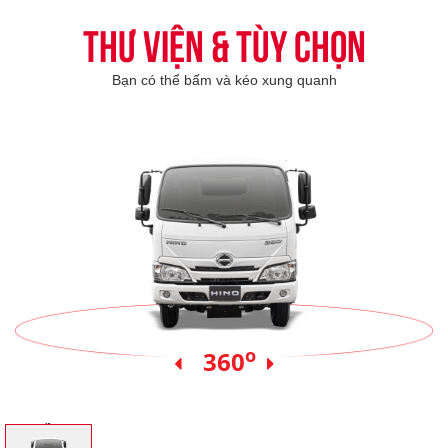
Thư viện & tùy chọn
Bạn có thể bấm và kéo xung quanh
o
360
Xe nền