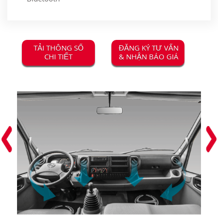
TẢI THÔNG SỐ
ĐĂNG KÝ TƯ VẤN
CHI TIẾT
& NHẬN BÁO GIÁ