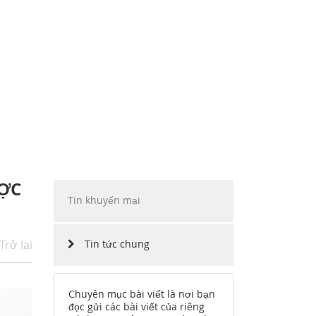
ẶP
INO MOTORS VIỆT NAM
HÀNG
CHẶNG ĐƯỜNG
CÔNG NGHỆ
TUYỂN DỤNG
ƯỢC
Tin khuyến mại
Trở lại
Tin tức chung
Chuyên mục bài viết là nơi bạn
đọc gửi các bài viết của riêng