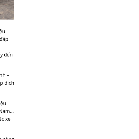
iệu
 đáp
ày đến
nh –
p dịch
iệu
t Nam…
ếc xe