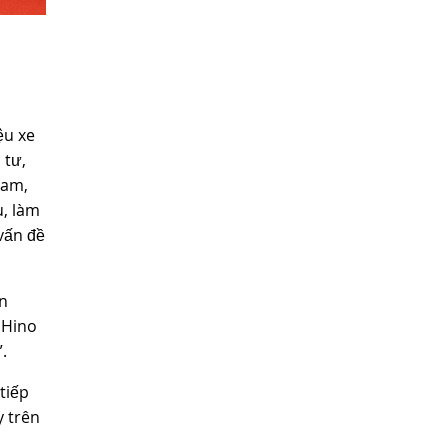
ệu xe
 tư,
Nam,
u, làm
vấn đề
án
 Hino
.
tiếp
y trên