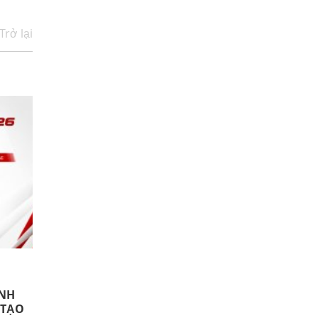
Trở lại
INH
 TẠO