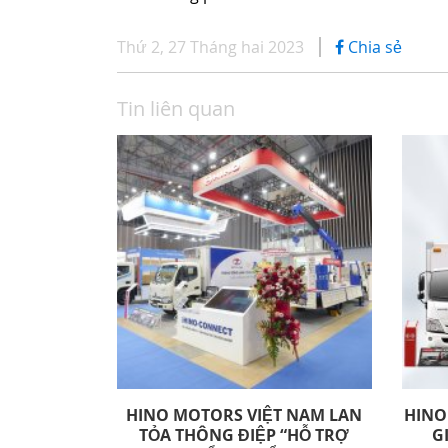
Thứ 2, 27 Tháng hai 2023
Chia sẻ
Tin liên quan
HINO MOTORS VIỆT NAM LAN
HINO
TỎA THÔNG ĐIỆP “HỖ TRỢ
G