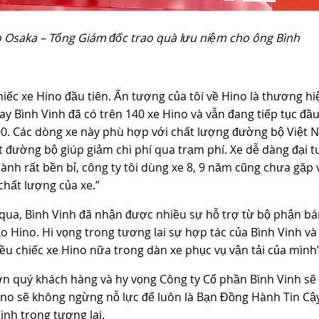
o Osaka – Tổng Giám đốc trao quà lưu niệm cho ông Bình
ếc xe Hino đầu tiên. Ấn tượng của tôi về Hino là thương hi
 nay Bình Vinh đã có trên 140 xe Hino và vẫn đang tiếp tục đầu
 700. Các dòng xe này phù hợp với chất lượng đường bộ Việt 
uật đường bộ giúp giảm chi phí qua trạm phí. Xe dễ dàng đại t
ành rất bền bỉ, công ty tôi dùng xe 8, 9 năm cũng chưa gặp 
 chất lượng của xe.”
 qua, Bình Vinh đã nhận được nhiều sự hỗ trợ từ bộ phận b
 Hino. Hi vọng trong tương lai sự hợp tác của Bình Vinh và
ều chiếc xe Hino nữa trong dàn xe phục vụ vận tải của mình”
n quý khách hàng và hy vọng Công ty Cổ phần Bình Vinh sẽ 
ino sẽ không ngừng nỗ lực để luôn là Bạn Đồng Hành Tin Cậ
inh trong tương lai.