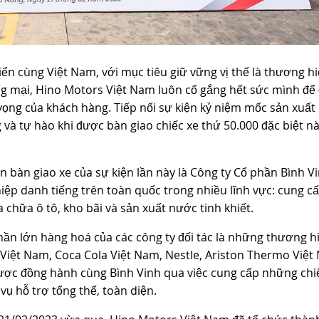
iển cùng Việt Nam, với mục tiêu giữ vững vị thế là thương h
ng mại, Hino Motors Việt Nam luôn cố gắng hết sức mình để
vọng của khách hàng. Tiếp nối sự kiện kỷ niệm mốc sản xuất
 và tự hào khi được bàn giao chiếc xe thứ 50.000 đặc biệt n
 bàn giao xe của sự kiện lần này là Công ty Cổ phần Bình Vi
iệp danh tiếng trên toàn quốc trong nhiều lĩnh vực: cung cấ
ửa chữa ô tô, kho bãi và sản xuất nước tinh khiết.
ần lớn hàng hoá của các công ty đối tác là những thương h
t Việt Nam, Coca Cola Việt Nam, Nestle, Ariston Thermo Việ
ược đồng hành cùng Bình Vinh qua việc cung cấp những chi
vụ hỗ trợ tổng thể, toàn diện.