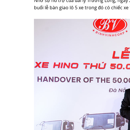
Nhờ sự hỗ trợ của đai lý Trường Long, ngày
buổi lễ bàn giao lô 5 xe trong đó có chiếc x