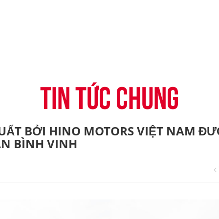
-CONNECT
HỆ THỐNG ĐẠI LÝ
TIN KHUYẾN MẠI
CÂU HỎI THƯỜNG G
H
VỤ TÀI CHÍNH HINO
ĐĂNG KÝ TRỞ THÀNH ĐẠI LÝ
TIN TỨC CHUNG
CHIA SẺ TỪ KHÁCH 
ỤNG ĐIỆN THOẠI HINO
THỦ THUẬT LÁI XE
TIN TỨC CHUNG
 XUẤT BỞI HINO MOTORS VIỆT NAM Đ
N BÌNH VINH