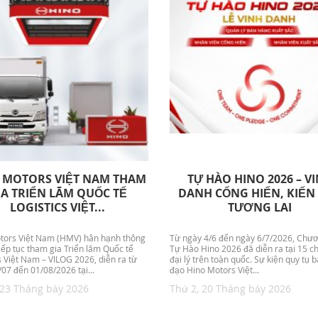
 MOTORS VIỆT NAM THAM
TỰ HÀO HINO 2026 – V
IA TRIỂN LÃM QUỐC TẾ
DANH CỐNG HIẾN, KIẾN
LOGISTICS VIỆT...
TƯƠNG LAI
tors Việt Nam (HMV) hân hạnh thông
Từ ngày 4/6 đến ngày 6/7/2026, Chươ
iếp tục tham gia Triển lãm Quốc tế
Tự Hào Hino 2026 đã diễn ra tại 15 c
s Việt Nam – VILOG 2026, diễn ra từ
đại lý trên toàn quốc. Sự kiện quy tụ 
07 đến 01/08/2026 tại...
đạo Hino Motors Việt...
 23 Tháng bảy 2026
Thứ 2, 20 Tháng bảy 2026