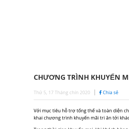
CHÍNH SÁCH BẢO HÀNH
iHINO
SERIES 300
DỊCH VỤ SAU BÁN HÀNG
DỊCH 
(Tải trọng: 1,8 - 4,4 tấn)
PHỤ TÙNG CHÍNH HÃNG
ỨNG D
SERIES 500
CHƯƠNG TRÌNH KHUYẾN MẠ
SERIES 700
Thứ 5, 17 Tháng chín 2020
Chia sẻ
(KL kéo theo: 39 tấn)
Với mục tiêu hỗ trợ tổng thể và toàn diện c
khai chương trình khuyến mãi tri ân tới khác