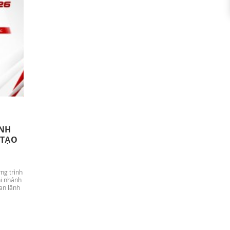
INH
 TẠO
ng trình
hi nhánh
ban lãnh