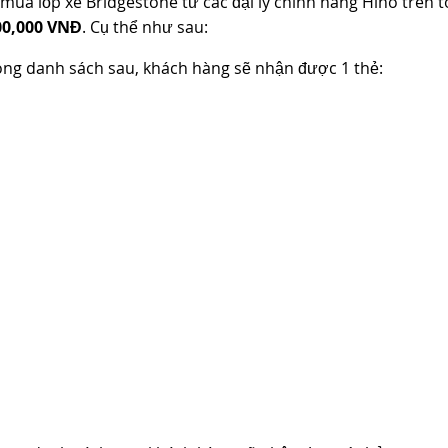
mua lốp xe Bridgestone từ các đại lý chính hãng Hino trên 
00,000 VNĐ
. Cụ thể như sau:
rong danh sách sau, khách hàng sẽ nhận được 1 thẻ: