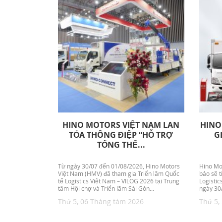
HINO MOTORS VIỆT NAM LAN
HINO
TỎA THÔNG ĐIỆP “HỖ TRỢ
G
TỔNG THỂ...
Từ ngày 30/07 đến 01/08/2026, Hino Motors
Hino Mo
Việt Nam (HMV) đã tham gia Triển lãm Quốc
báo sẽ t
tế Logistics Việt Nam – VILOG 2026 tại Trung
Logistic
tâm Hội chợ và Triển lãm Sài Gòn...
ngày 30/
Thứ 5, 06 Tháng tám 2026
Thứ 5,