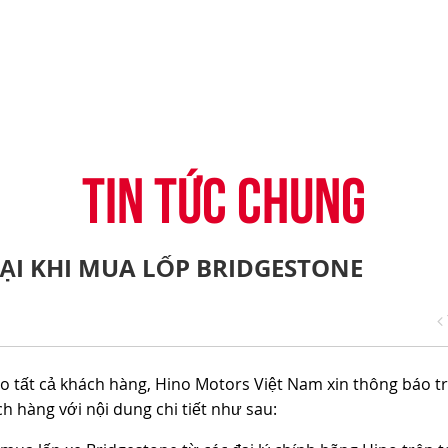
-CONNECT
HỆ THỐNG ĐẠI LÝ
TIN KHUYẾN MẠI
CÂU HỎI THƯỜNG G
H
VỤ TÀI CHÍNH HINO
ĐĂNG KÝ TRỞ THÀNH ĐẠI LÝ
TIN TỨC CHUNG
CHIA SẺ TỪ KHÁCH 
ỤNG ĐIỆN THOẠI HINO
THỦ THUẬT LÁI XE
TIN TỨC CHUNG
I KHI MUA LỐP BRIDGESTONE
ho tất cả khách hàng, Hino Motors Việt Nam xin thông báo t
h hàng với nội dung chi tiết như sau: