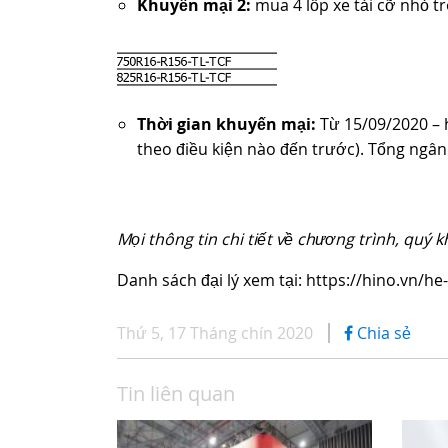
Khuyến mại 2:
mua 4 lốp xe tải cỡ nhỏ t
Thời gian khuyến mại:
Từ 15/09/2020 – 
theo điều kiện nào đến trước). Tổng ngân
Mọi thông tin chi tiết về chương trình, quý k
Danh sách đại lý xem tại: https://hino.vn/he
Thứ 5, 17 Tháng chín 2020
Chia sẻ
Tin liên quan