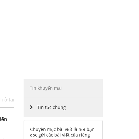
ẶP
INO MOTORS VIỆT NAM
HÀNG
CHẶNG ĐƯỜNG
CÔNG NGHỆ
TUYỂN DỤNG
Tin khuyến mại
Trở lại
Tin tức chung
riển
Chuyên mục bài viết là nơi bạn
đọc gửi các bài viết của riêng