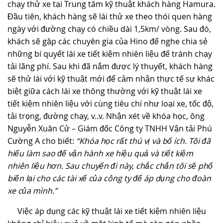
chạy thử xe tại Trung tâm kỹ thuật khách hàng Hamura.
Đầu tiên, khách hàng sẽ lái thử xe theo thói quen hàng
ngày với đường chạy có chiều dài 1,5km/ vòng. Sau đó,
khách sẽ gặp các chuyên gia của Hino để nghe chia sẻ
những bí quyết lái xe tiết kiệm nhiên liệu để tránh chạy
tải lãng phí. Sau khi đã nắm được lý thuyết, khách hàng
sẽ thử lái với kỹ thuật mới để cảm nhận thực tế sự khác
biệt giữa cách lái xe thông thường với kỹ thuật lái xe
tiết kiệm nhiên liệu với cùng tiêu chí như loại xe, tốc độ,
tải trọng, đường chạy, v..v. Nhận xét về khóa học, ông
Nguyễn Xuân Cử – Giám đốc Công ty TNHH Vận tải Phú
Cường A cho biết:
“Khóa học rất thú vị và bổ ích. Tôi đã
hiểu làm sao để vận hành xe hiệu quả và tiết kiệm
nhiên liệu hơn. Sau chuyến đi này, chắc chắn tôi sẽ phổ
biến lại cho các tài xế của công ty để áp dụng cho đoàn
xe của mình.”
Việc áp dụng các kỹ thuật lái xe tiết kiệm nhiên liệu