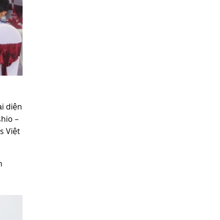
i diện
hio –
s Việt
n