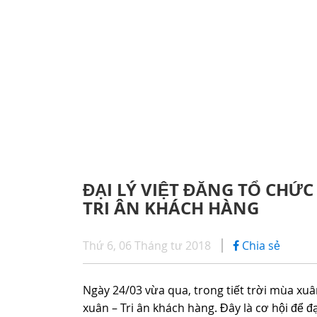
CHÍNH SÁCH BẢO HÀNH
iHINO
SERIES 300
DỊCH VỤ SAU BÁN HÀNG
DỊCH 
(Tải trọng: 1,8 - 4,4 tấn)
PHỤ TÙNG CHÍNH HÃNG
ỨNG D
SERIES 500
ĐẠI LÝ VIỆT ĐĂNG TỔ CHỨ
TRI ÂN KHÁCH HÀNG
SERIES 700
(KL kéo theo: 39 tấn)
Thứ 6, 06 Tháng tư 2018
Chia sẻ
Ngày 24/03 vừa qua, trong tiết trời mùa xu
xuân – Tri ân khách hàng. Đây là cơ hội để 