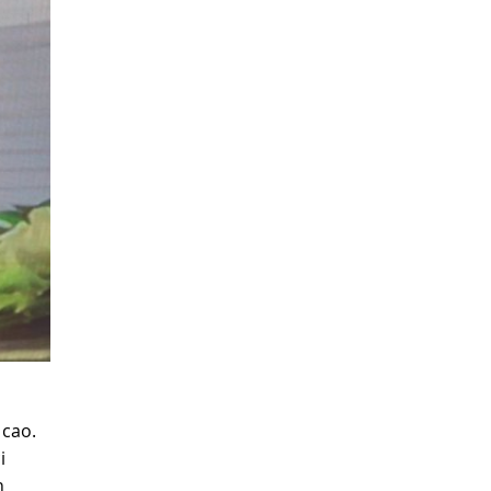
 cao.
i
n