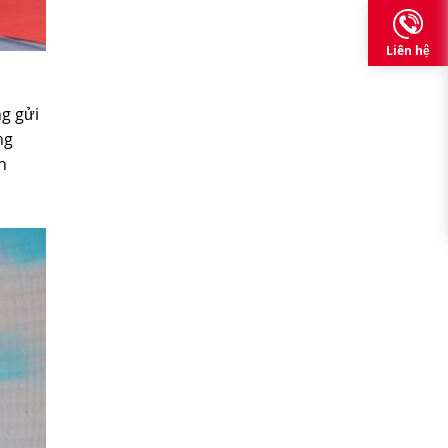
Liên hệ
g gửi
ng
h