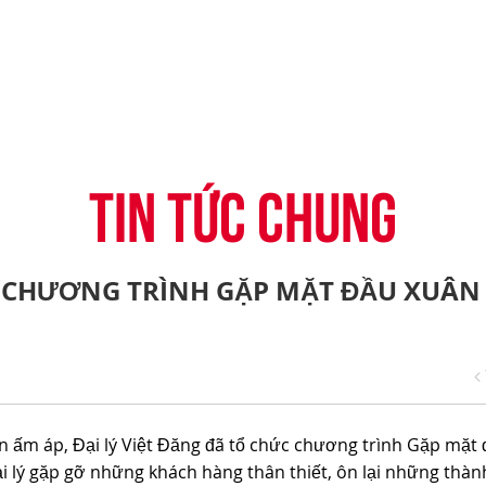
-CONNECT
HỆ THỐNG ĐẠI LÝ
TIN KHUYẾN MẠI
CÂU HỎI THƯỜNG G
H
VỤ TÀI CHÍNH HINO
ĐĂNG KÝ TRỞ THÀNH ĐẠI LÝ
TIN TỨC CHUNG
CHIA SẺ TỪ KHÁCH 
ỤNG ĐIỆN THOẠI HINO
THỦ THUẬT LÁI XE
TIN TỨC CHUNG
C CHƯƠNG TRÌNH GẶP MẶT ĐẦU XUÂN 
ân ấm áp, Đại lý Việt Đăng đã tổ chức chương trình Gặp mặt
đại lý gặp gỡ những khách hàng thân thiết, ôn lại những thà