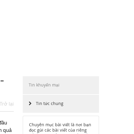
ẶP
INO MOTORS VIỆT NAM
HÀNG
CHẶNG ĐƯỜNG
CÔNG NGHỆ
TUYỂN DỤNG
–
Tin khuyến mại
Trở lại
Tin tức chung
 đầu
Chuyên mục bài viết là nơi bạn
nh quả
đọc gửi các bài viết của riêng