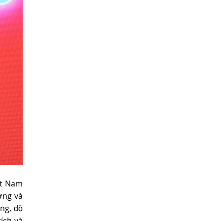
ệt Nam
ợng và
ng, độ
tích và