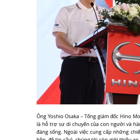
Ông Yoshio Osaka – Tổng giám đốc Hino Mot
là hỗ trợ sự di chuyển của con người và hà
đáng sống. Ngoài việc cung cấp những chiếc
bền, độ tin cậy), chúng tôi còn giới thiệu x