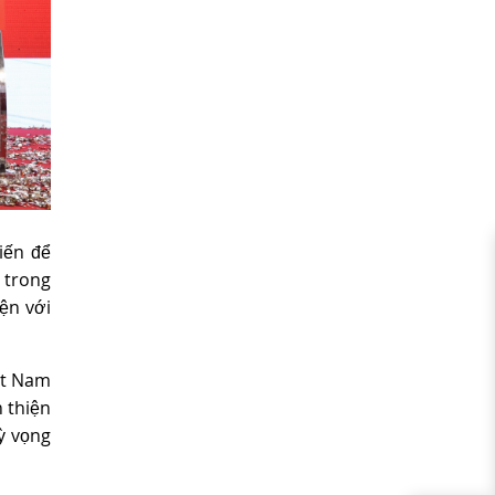
iến để
 trong
ện với
ệt Nam
 thiện
ỳ vọng