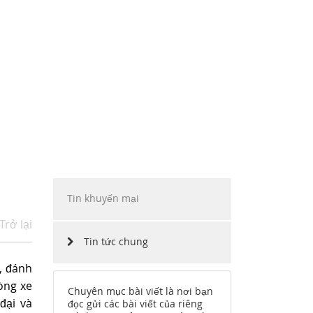
ẶP
INO MOTORS VIỆT NAM
HÀNG
CHẶNG ĐƯỜNG
CÔNG NGHỆ
TUYỂN DỤNG
Tin khuyến mại
Trở lại
Tin tức chung
, đánh
òng xe
Chuyên mục bài viết là nơi bạn
đại và
đọc gửi các bài viết của riêng