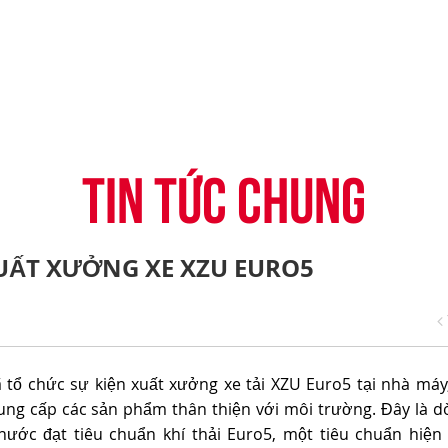
-CONNECT
HỆ THỐNG ĐẠI LÝ
TIN KHUYẾN MẠI
CÂU HỎI THƯỜNG G
H
VỤ TÀI CHÍNH HINO
ĐĂNG KÝ TRỞ THÀNH ĐẠI LÝ
TIN TỨC CHUNG
CHIA SẺ TỪ KHÁCH 
ỤNG ĐIỆN THOẠI HINO
THỦ THUẬT LÁI XE
TIN TỨC CHUNG
UẤT XƯỞNG XE XZU EURO5
 tổ chức sự kiện xuất xưởng xe tải XZU Euro5 tại nhà máy
ung cấp các sản phẩm thân thiện với môi trường. Đây là d
nước đạt tiêu chuẩn khí thải Euro5, một tiêu chuẩn hiện 