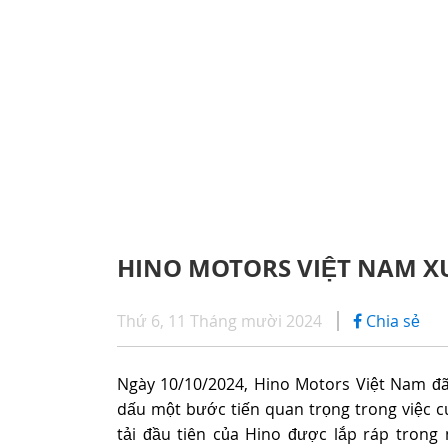
CHÍNH SÁCH BẢO HÀNH
iHINO
SERIES 300
DỊCH VỤ SAU BÁN HÀNG
DỊCH 
(Tải trọng: 1,8 - 4,4 tấn)
PHỤ TÙNG CHÍNH HÃNG
ỨNG D
SERIES 500
HINO MOTORS VIỆT NAM X
SERIES 700
Thứ 6, 11 Tháng mười 2024
Chia sẻ
(KL kéo theo: 39 tấn)
Ngày 10/10/2024, Hino Motors Việt Nam đã
dấu một bước tiến quan trọng trong việc c
tải đầu tiên của Hino được lắp ráp trong 