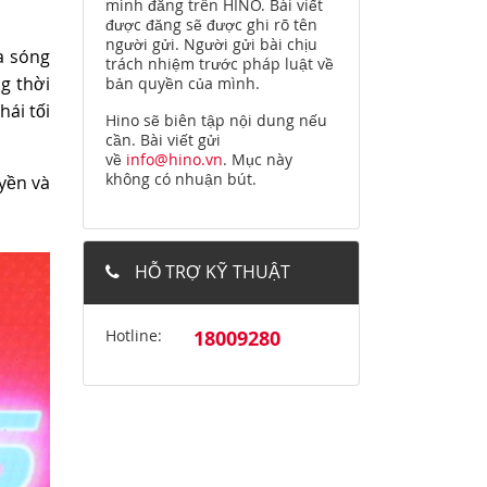
mình đăng trên HINO. Bài viết
được đăng sẽ được ghi rõ tên
người gửi. Người gửi bài chịu
ua sóng
trách nhiệm trước pháp luật về
g thời
bản quyền của mình.
hái tối
Hino sẽ biên tập nội dung nếu
cần. Bài viết gửi
về
info@hino.vn
. Mục này
không có nhuận bút.
yền và
HỖ TRỢ KỸ THUẬT
Hotline:
18009280