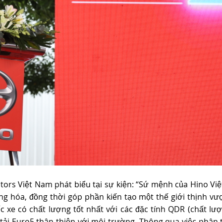
ors Việt Nam phát biểu tại sự kiện: “Sứ mệnh của Hino Vi
ng hóa, đồng thời góp phần kiến tạo một thế giới thịnh vư
 xe có chất lượng tốt nhất với các đặc tính QDR (chất lượ
e tải Euro5 thân thiện với môi trường. Thông qua việc phân 