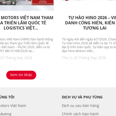
 MOTORS VIỆT NAM THAM
TỰ HÀO HINO 2026 – V
IA TRIỂN LÃM QUỐC TẾ
DANH CỐNG HIẾN, KIẾN
LOGISTICS VIỆT...
TƯƠNG LAI
tors Việt Nam (HMV) hân hạnh thông
Từ ngày 4/6 đến ngày 6/7/2026, Chươ
iếp tục tham gia Triển lãm Quốc tế
Tự Hào Hino 2026 đã diễn ra tại 15 c
s Việt Nam – VILOG 2026, diễn ra từ
đại lý trên toàn quốc. Sự kiện quy tụ 
07 đến 01/08/2026 tại...
đạo Hino Motors Việt...
 23 Tháng bảy 2026
Thứ 2, 20 Tháng bảy 2026
Xem tin khác
ÚNG TÔI
DỊCH VỤ VÀ PHỤ TÙNG
otors Việt Nam
Dịch vụ sau bán hàng
 đường
Chính sách bảo hành