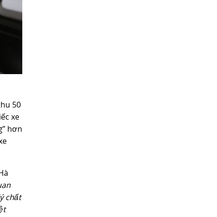
thu 50
iếc xe
g” hơn
xe
 Hà
uan
ý chất
ệt