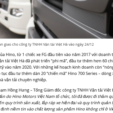
n giao cho công ty TNHH Vận tải Việt Hà vào ngày 24/12
ủa Hino, từ 1 chiếc xe FG đầu tiên vào năm 2017 với doanh 
 tải Việt Hà đã phát triển “phi mã”, đầu tư thêm hơn 60 ch
 tỷ vào năm 2020. Với những kế hoạch kinh doanh còn “nón
p tục đầu tư thêm dàn 20 “chiến mã” Hino 700 Series – dòng 
à vận tải chuyên nghiệp.
 Phạm Hồng Hưng – Tổng Giám đốc công ty TNHH Vận tải Việt
ản do Hino Motors Việt Nam tổ chức, tôi đã được đi thăm q
quy trình sản xuất, lắp ráp xe hiện đại và quy trình quản l
 định niềm tin vào chất lượng sản phẩm Hino không chỉ ở Vi