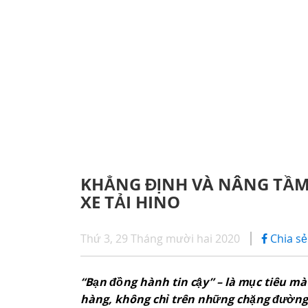
CHÍNH SÁCH BẢO HÀNH
iHINO
SERIES 300
DỊCH VỤ SAU BÁN HÀNG
DỊCH 
(Tải trọng: 1,8 - 4,4 tấn)
PHỤ TÙNG CHÍNH HÃNG
ỨNG D
SERIES 500
KHẲNG ĐỊNH VÀ NÂNG TẦM
XE TẢI HINO
SERIES 700
(KL kéo theo: 39 tấn)
Thứ 3, 29 Tháng mười hai 2020
Chia sẻ
“Bạn đồng hành tin cậy” – là mục tiêu m
hàng, không chỉ trên những chặng đường 