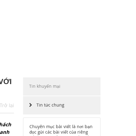
ẶP
INO MOTORS VIỆT NAM
HÀNG
CHẶNG ĐƯỜNG
CÔNG NGHỆ
TUYỂN DỤNG
VỚI
Tin khuyến mại
Trở lại
Tin tức chung
khách
Chuyên mục bài viết là nơi bạn
oanh
đọc gửi các bài viết của riêng