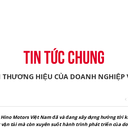
-CONNECT
HỆ THỐNG ĐẠI LÝ
TIN KHUYẾN MẠI
CÂU HỎI THƯỜNG G
H
VỤ TÀI CHÍNH HINO
ĐĂNG KÝ TRỞ THÀNH ĐẠI LÝ
TIN TỨC CHUNG
CHIA SẺ TỪ KHÁCH 
ỤNG ĐIỆN THOẠI HINO
THỦ THUẬT LÁI XE
TIN TỨC CHUNG
 THƯƠNG HIỆU CỦA DOANH NGHIỆP 
à Hino Motors Việt Nam đã và đang xây dựng hướng tới 
vận tải mà còn xuyên suốt hành trình phát triển của d