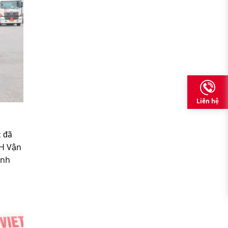
Liên hệ
c đã
HH Vận
anh