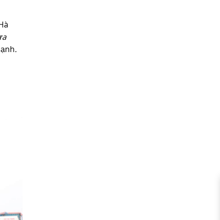
 Hà
ưa
mạnh
.