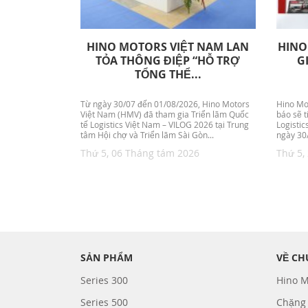
HINO MOTORS VIỆT NAM LAN
HINO
TỎA THÔNG ĐIỆP “HỖ TRỢ
G
TỔNG THỂ...
Từ ngày 30/07 đến 01/08/2026, Hino Motors
Hino Mo
Việt Nam (HMV) đã tham gia Triển lãm Quốc
báo sẽ t
tế Logistics Việt Nam – VILOG 2026 tại Trung
Logistic
tâm Hội chợ và Triển lãm Sài Gòn...
ngày 30/
Thứ 5, 06 Tháng tám 2026
Thứ 5,
SẢN PHẨM
VỀ CH
Series 300
Hino M
Series 500
Chặng