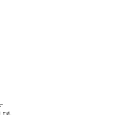
o”
i mái,