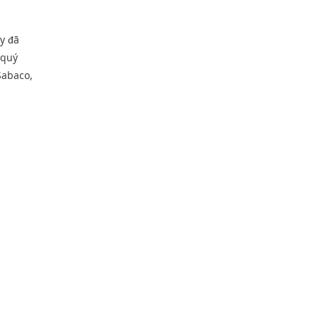
y đã
 quý
Sabaco,