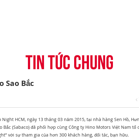
-CONNECT
HỆ THỐNG ĐẠI LÝ
TIN KHUYẾN MẠI
CÂU HỎI THƯỜNG G
H
VỤ TÀI CHÍNH HINO
ĐĂNG KÝ TRỞ THÀNH ĐẠI LÝ
TIN TỨC CHUNG
CHIA SẺ TỪ KHÁCH 
ỤNG ĐIỆN THOẠI HINO
THỦ THUẬT LÁI XE
TIN TỨC CHUNG
no Sao Bắc
no Night HCM, ngày 13 tháng 03 năm 2015, tại nhà hàng Sen Hồ, Hư
ao Bắc (Sabaco) đã phối hợp cùng Công ty Hino Motors Việt Nam tổ 
ht” với sự tham gia của hơn 300 khách hàng, đối tác, bạn hữu.