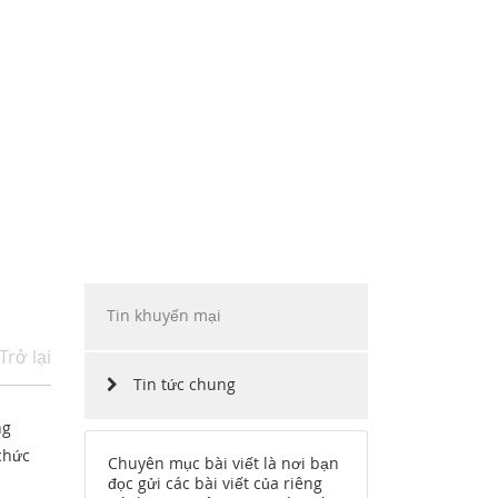
ẶP
INO MOTORS VIỆT NAM
HÀNG
CHẶNG ĐƯỜNG
CÔNG NGHỆ
TUYỂN DỤNG
Tin khuyến mại
Trở lại
Tin tức chung
ng
chức
Chuyên mục bài viết là nơi bạn
đọc gửi các bài viết của riêng