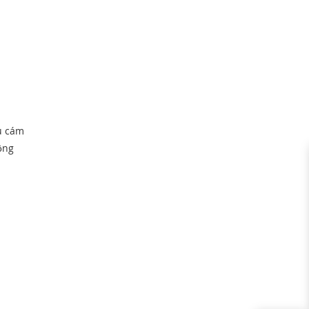
u cám
ồng