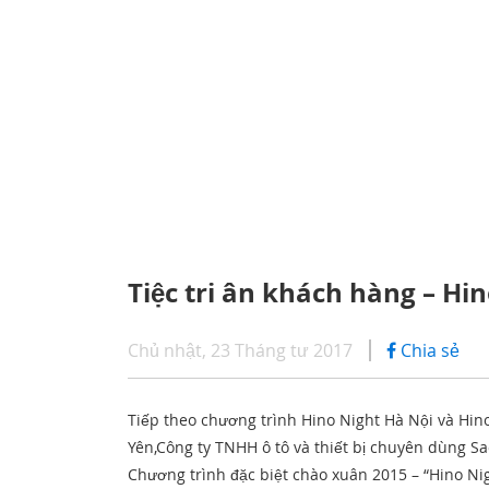
CHÍNH SÁCH BẢO HÀNH
iHINO
SERIES 300
DỊCH VỤ SAU BÁN HÀNG
DỊCH 
(Tải trọng: 1,8 - 4,4 tấn)
PHỤ TÙNG CHÍNH HÃNG
ỨNG D
SERIES 500
Tiệc tri ân khách hàng – Hi
SERIES 700
Chủ nhật, 23 Tháng tư 2017
Chia sẻ
(KL kéo theo: 39 tấn)
Tiếp theo chương trình Hino Night Hà Nội và Hi
Yên,Công ty TNHH ô tô và thiết bị chuyên dùng S
Chương trình đặc biệt chào xuân 2015 – “Hino Nig