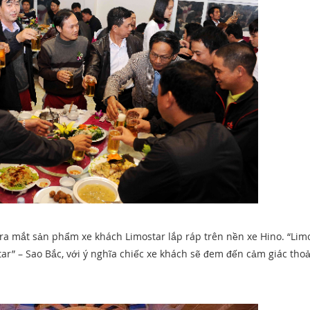
 ra mắt sản phẩm xe khách Limostar lắp ráp trên nền xe Hino. “Lim
ar” – Sao Bắc, với ý nghĩa chiếc xe khách sẽ đem đến cảm giác thoả