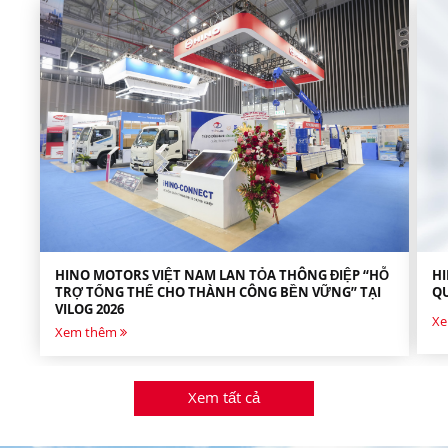
HINO MOTORS VIỆT NAM LAN TỎA THÔNG ĐIỆP “HỖ
HI
TRỢ TỔNG THỂ CHO THÀNH CÔNG BỀN VỮNG” TẠI
QU
VILOG 2026
Xe
Xem thêm
Xem tất cả