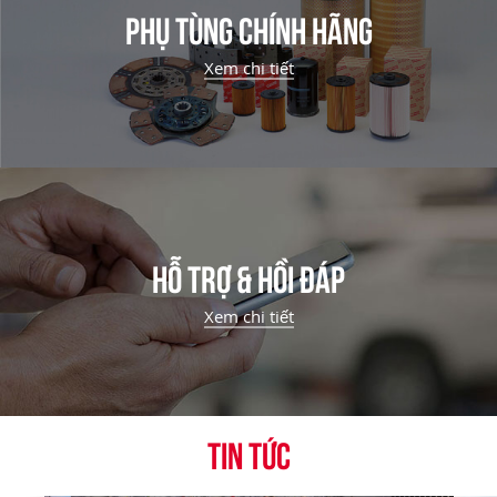
PHỤ TÙNG CHÍNH HÃNG
Xem chi tiết
HỖ TRỢ & HỒI ĐÁP
Xem chi tiết
TIN TỨC