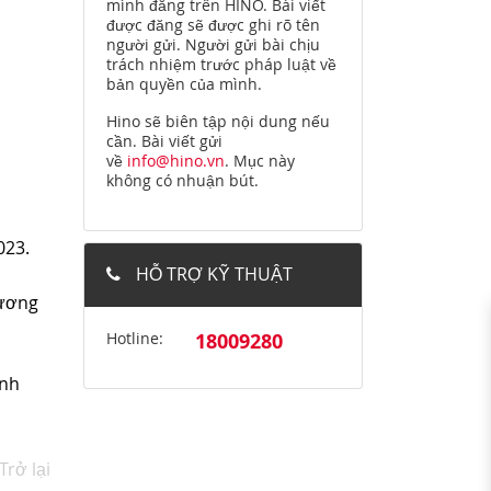
mình đăng trên HINO. Bài viết
được đăng sẽ được ghi rõ tên
người gửi. Người gửi bài chịu
trách nhiệm trước pháp luật về
bản quyền của mình.
Hino sẽ biên tập nội dung nếu
cần. Bài viết gửi
về
info@hino.vn
. Mục này
không có nhuận bút.
023.
HỖ TRỢ KỸ THUẬT
hương
Hotline:
18009280
ính
Trở lại