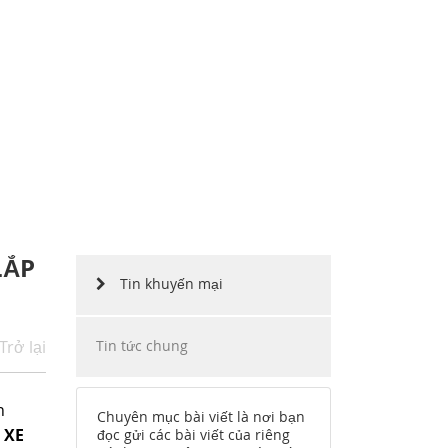
ẶP
INO MOTORS VIỆT NAM
HÀNG
CHẶNG ĐƯỜNG
CÔNG NGHỆ
TUYỂN DỤNG
LẮP
Tin khuyến mại
Trở lại
Tin tức chung
h
Chuyên mục bài viết là nơi bạn
 XE
đọc gửi các bài viết của riêng