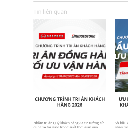
Tin liên quan
CHƯƠNG TRÌNH TRI ÂN KHÁCH
ƯU 
HÀNG 2026
KHA
Nhằm tri ân Quý khách hàng đã tin tưởng sử
Sở hữu c
dụng xe tải Hino trong suốt thời gian qua,
pháp mở