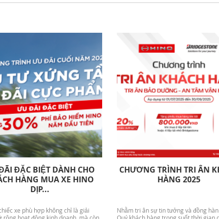
ĐÃI ĐẶC BIỆT DÀNH CHO
CHƯƠNG TRÌNH TRI ÂN K
́CH HÀNG MUA XE HINO
HÀNG 2025
DỊP...
hiếc xe phù hợp không chỉ là giải
Nhằm tri ân sự tin tưởng và đồng hàn
 rộng hoạt động kinh doanh, mà còn
Quý khách hàng trong suốt thời gian 