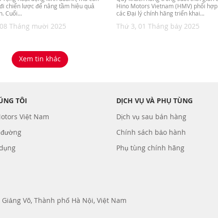
đi chiến lược để nâng tầm hiệu quả
Hino Motors Vietnam (HMV) phối hợp
. Cuối...
các Đại lý chính hãng triển khai...
 08 Tháng mười 2025
Thứ 3, 01 Tháng bảy 2025
Xem tin khác
ÚNG TÔI
DỊCH VỤ VÀ PHỤ TÙNG
otors Việt Nam
Dịch vụ sau bán hàng
 đường
Chính sách bảo hành
 dụng
Phụ tùng chính hãng
 Giảng Võ, Thành phố Hà Nội, Việt Nam