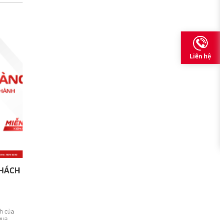
Liên hệ
HÁCH
h của
qua,