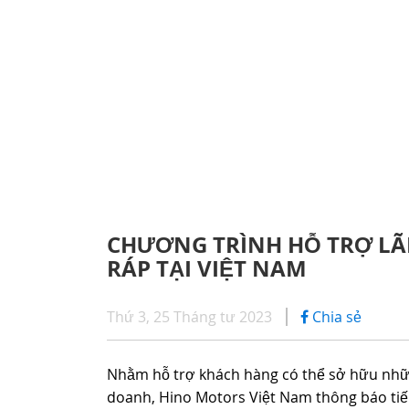
CHÍNH SÁCH BẢO HÀNH
iHINO
SERIES 300
DỊCH VỤ SAU BÁN HÀNG
DỊCH 
(Tải trọng: 1,8 - 4,4 tấn)
PHỤ TÙNG CHÍNH HÃNG
ỨNG D
SERIES 500
CHƯƠNG TRÌNH HỖ TRỢ LÃI
RÁP TẠI VIỆT NAM
SERIES 700
(KL kéo theo: 39 tấn)
Thứ 3, 25 Tháng tư 2023
Chia sẻ
Nhằm hỗ trợ khách hàng có thể sở hữu nhữn
doanh, Hino Motors Việt Nam thông báo tiế