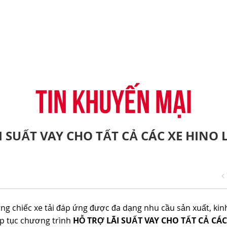
-CONNECT
HỆ THỐNG ĐẠI LÝ
TIN KHUYẾN MẠI
CÂU HỎI THƯỜNG G
H
VỤ TÀI CHÍNH HINO
ĐĂNG KÝ TRỞ THÀNH ĐẠI LÝ
TIN TỨC CHUNG
CHIA SẺ TỪ KHÁCH 
ỤNG ĐIỆN THOẠI HINO
THỦ THUẬT LÁI XE
TIN KHUYẾN MẠI
 SUẤT VAY CHO TẤT CẢ CÁC XE HINO 
g chiếc xe tải đáp ứng được đa dạng nhu cầu sản xuất, kin
p tục chương trình
HỖ TRỢ LÃI SUẤT VAY CHO TẤT CẢ CÁC