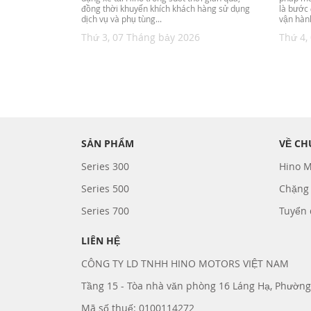
đồng thời khuyến khích khách hàng sử dụng
là bước 
dịch vụ và phụ tùng...
vận hành
Thứ 3, 07 Tháng bảy 2026
Thứ 4,
SẢN PHẨM
VỀ CH
Series 300
Hino M
Series 500
Chặng
Series 700
Tuyển
LIÊN HỆ
CÔNG TY LD TNHH HINO MOTORS VIỆT NAM
Tầng 15 - Tòa nhà văn phòng 16 Láng Hạ, Phường
Mã số thuế: 0100114272