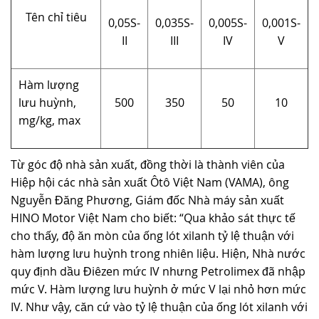
Tên chỉ tiêu
0,05S-
0,035S-
0,005S-
0,001S-
II
III
IV
V
Hàm lượng
lưu huỳnh,
500
350
50
10
mg/kg, max
Từ góc độ nhà sản xuất, đồng thời là thành viên của
Hiệp hội các nhà sản xuất Ôtô Việt Nam (VAMA), ông
Nguyễn Đăng Phương, Giám đốc Nhà máy sản xuất
HINO Motor Việt Nam cho biết: “Qua khảo sát thực tế
cho thấy, độ ăn mòn của ống lót xilanh tỷ lệ thuận với
hàm lượng lưu huỳnh trong nhiên liệu. Hiện, Nhà nước
quy định dầu Điêzen mức IV nhưng Petrolimex đã nhập
mức V. Hàm lượng lưu huỳnh ở mức V lại nhỏ hơn mức
IV. Như vậy, căn cứ vào tỷ lệ thuận của ống lót xilanh với