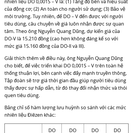
nhiên liệu DO 0,001S – V là: (1) Tăng độ bền và hiệu suất
của động cơ; (2) An toàn cho người sử dụng; (3) Bảo vệ
môi trường. Tuy nhiên, để DO – V đến được với người
tiêu dùng, câu chuyện về giá luôn nhận được sự quan
tâm. Theo ông Nguyễn Quang Dũng, dự kiến giá của
DO-V là 15.210 đồng (cao hơn không đáng kể so với
mức giá 15.160 đồng của DO-II và III).
Giải thích thêm về điều này, ông Nguyễn Quang Dũng
cho biết, để việc triển khai DO 0,001S – V trên toàn hệ
thống thuận lợi, bên cạnh việc đẩy mạnh truyền thông,
Tập đoàn sẽ trợ giá thời gian đầu giúp người tiêu dùng
thấy được sự hấp dẫn, từ đó thay đổi nhận thức và thói
quen tiêu dùng.
Bảng chỉ số hàm lượng lưu huỳnh so sánh với các mức
nhiên liệu Điêzen khác:
DO
DO
DO
DO