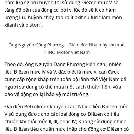
hàm lượng lưu huỳnh thì sử dụng Điêzen mức V sẽ
tăng độ bền của động cơ bởi vì lúc đó sẽ ít có hàm
lượng lưu huỳnh cháy, tạo ra ít axit sulfuric làm mòn
xilanh và piston”.
Ông Nguyễn Đăng Phương – Giám đốc Nhà máy sản xuất
HINO Motor Việt Nam
Theo đó, ông Nguyễn Đăng Phương kiến nghị, nhiên
liệu Điêzen mức IV và V, đặc biệt là mức V, cần được
cung cấp rộng khắp trên toàn bộ lãnh thổ Việt Nam để
người sử dụng có thể mua một cách thuận tiện, vừa
bảo vệ động cơ lại bảo vệ môi trường.
Đại diện Petrolimex khuyến cáo: Nhiên liệu Điêzen mức
V sử dụng được cho các loại động cơ Điêzen có tiêu
chuẩn khí thải mức II, III, hoặc IV; Không sử dụng nhiên
liệu Điêzen tiêu chuẩn mức thấp cho động cơ Điêzen có