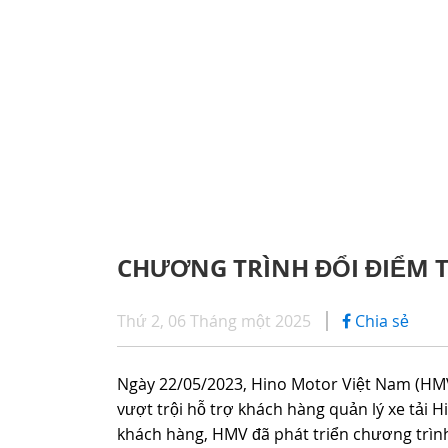
CHÍNH SÁCH BẢO HÀNH
iHINO
SERIES 300
DỊCH VỤ SAU BÁN HÀNG
DỊCH 
(Tải trọng: 1,8 - 4,4 tấn)
PHỤ TÙNG CHÍNH HÃNG
ỨNG D
SERIES 500
CHƯƠNG TRÌNH ĐỔI ĐIỂM T
SERIES 700
Thứ 2, 06 Tháng một 2025
Chia sẻ
(KL kéo theo: 39 tấn)
Ngày 22/05/2023, Hino Motor Việt Nam (HMV
vượt trội hỗ trợ khách hàng quản lý xe tải 
khách hàng, HMV đã phát triển chương trình 