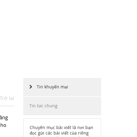
ẶP
INO MOTORS VIỆT NAM
HÀNG
CHẶNG ĐƯỜNG
CÔNG NGHỆ
TUYỂN DỤNG
Tin khuyến mại
Trở lại
Tin tức chung
năng
cho
Chuyên mục bài viết là nơi bạn
đọc gửi các bài viết của riêng