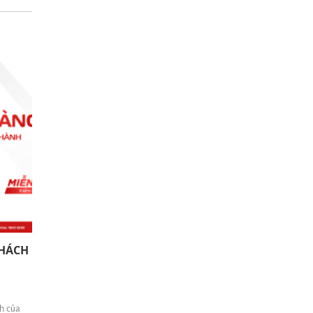
HÁCH
h của