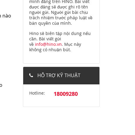
mình đăng trên HINO. Bài viết
được đăng sẽ được ghi rõ tên
người gửi. Người gửi bài chịu
n nào
trách nhiệm trước pháp luật về
bản quyền của mình.
Hino sẽ biên tập nội dung nếu
cần. Bài viết gửi
về
info@hino.vn
. Mục này
không có nhuận bút.
HỖ TRỢ KỸ THUẬT
no
Hotline:
18009280