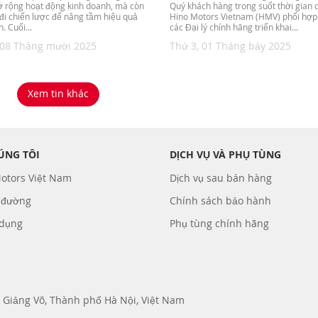
 rộng hoạt động kinh doanh, mà còn
Quý khách hàng trong suốt thời gian 
đi chiến lược để nâng tầm hiệu quả
Hino Motors Vietnam (HMV) phối hợp
. Cuối...
các Đại lý chính hãng triển khai...
 08 Tháng mười 2025
Thứ 3, 01 Tháng bảy 2025
Xem tin khác
ÚNG TÔI
DỊCH VỤ VÀ PHỤ TÙNG
otors Việt Nam
Dịch vụ sau bán hàng
 đường
Chính sách bảo hành
 dụng
Phụ tùng chính hãng
 Giảng Võ, Thành phố Hà Nội, Việt Nam