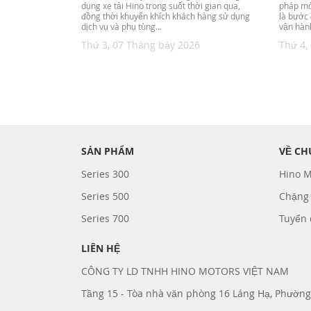
dụng xe tải Hino trong suốt thời gian qua,
pháp mở
đồng thời khuyến khích khách hàng sử dụng
là bước 
dịch vụ và phụ tùng...
vận hành
Thứ 3, 07 Tháng bảy 2026
Thứ 4,
SẢN PHẨM
VỀ CH
Series 300
Hino M
Series 500
Chặng
Series 700
Tuyển
LIÊN HỆ
CÔNG TY LD TNHH HINO MOTORS VIỆT NAM
Tầng 15 - Tòa nhà văn phòng 16 Láng Hạ, Phường