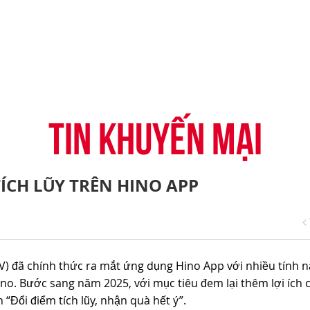
-CONNECT
HỆ THỐNG ĐẠI LÝ
TIN KHUYẾN MẠI
CÂU HỎI THƯỜNG G
H
VỤ TÀI CHÍNH HINO
ĐĂNG KÝ TRỞ THÀNH ĐẠI LÝ
TIN TỨC CHUNG
CHIA SẺ TỪ KHÁCH 
ỤNG ĐIỆN THOẠI HINO
THỦ THUẬT LÁI XE
TIN KHUYẾN MẠI
ÍCH LŨY TRÊN HINO APP
) đã chính thức ra mắt ứng dụng Hino App với nhiều tính 
Hino. Bước sang năm 2025, với mục tiêu đem lại thêm lợi ích 
“Đổi điểm tích lũy, nhận quà hết ý”.