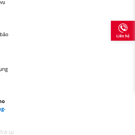
 vụ
 bảo
Liên hệ
dụng
ino
ng-
Trở lại