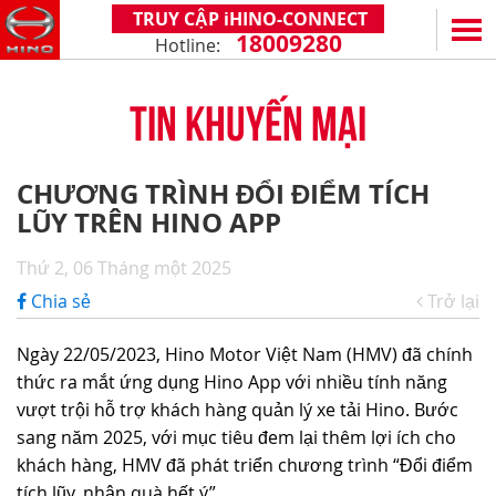
TRUY CẬP iHINO-CONNECT
18009280
Hotline:
EN
VN
TIN KHUYẾN MẠI
SẢN PHẨM
SERIES 300
DỊCH VỤ VÀ PHỤ TÙNG
CHƯƠNG TRÌNH ĐỔI ĐIỂM TÍCH
(Tải trọng: 1,8 - 4,4 tấn)
LŨY TRÊN HINO APP
CHÍNH SÁCH BẢO HÀNH
HỖ TRỢ TỔNG THỂ
SERIES 500
DỊCH VỤ SAU BÁN HÀNG
iHINO-CONNECT
ĐẠI LÝ
Thứ 2, 06 Tháng một 2025
SERIES 700
XZU650 - 4,99 TẤN (CABIN TIÊU CHUẨN)
PHỤ TÙNG CHÍNH HÃNG
DỊCH VỤ TÀI CHÍNH HINO
HỆ THỐNG ĐẠI LÝ
TIN TỨC
Chia sẻ
Trở lại
(KL kéo theo: 39 tấn)
XZU650 - 7,4 TẤN (CABIN TIÊU CHUẨN)
ỨNG DỤNG ĐIỆN THOẠI HINO
ĐĂNG KÝ TRỞ THÀNH ĐẠI LÝ
TIN KHUYẾN MẠI
CÙNG HÀNH TRÌNH
Ngày 22/05/2023, Hino Motor Việt Nam (HMV) đã chính
XZU710 - 5,5 TẤN (CABIN RỘNG)
TIN TỨC CHUNG
CÂU HỎI THƯỜNG GẶP
VỀ CHÚNG TÔI
thức ra mắt ứng dụng Hino App với nhiều tính năng
SS2P 6X4 - 413 PS
vượt trội hỗ trợ khách hàng quản lý xe tải Hino. Bước
XZU720 - 7,5 TẤN (CABIN RỘNG)
CHIA SẺ TỪ KHÁCH HÀNG
HINO MOTORS VIỆT NAM
HOẠT ĐỘNG CỘNG ĐỒNG
sang năm 2025, với mục tiêu đem lại thêm lợi ích cho
XZU730 - 8,5 TẤN (CABIN RỘNG)
THỦ THUẬT LÁI XE
CHẶNG ĐƯỜNG
LIÊN HỆ
khách hàng, HMV đã phát triển chương trình “Đổi điểm
tích lũy, nhận quà hết ý”.
CÔNG NGHỆ