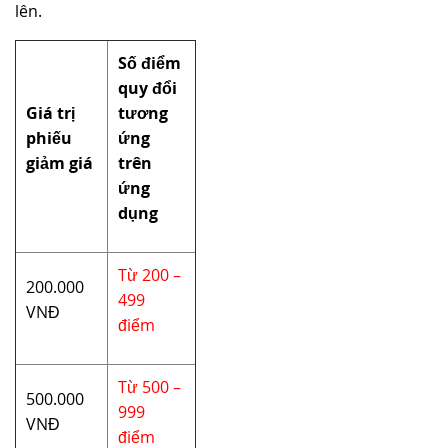
lên.
Số điểm
quy đổi
Giá trị
tương
phiếu
ứng
giảm giá
trên
ứng
dụng
Từ 200 –
200.000
499
VNĐ
điểm
Từ 500 –
500.000
999
VNĐ
điểm