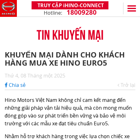
TRUY CẬP iHINO-CONNECT
18009280
Hotline:
EN
VN
TIN KHUYẾN MẠI
SẢN PHẨM
SERIES 300
DỊCH VỤ VÀ PHỤ TÙNG
KHUYẾN MẠI DÀNH CHO KHÁCH
(Tải trọng: 1,8 - 4,4 tấn)
HÀNG MUA XE HINO EURO5
CHÍNH SÁCH BẢO HÀNH
HỖ TRỢ TỔNG THỂ
SERIES 500
DỊCH VỤ SAU BÁN HÀNG
iHINO-CONNECT
ĐẠI LÝ
Thứ 4, 08 Tháng một 2025
SERIES 700
XZU650 - 4,99 TẤN (CABIN TIÊU CHUẨN)
PHỤ TÙNG CHÍNH HÃNG
DỊCH VỤ TÀI CHÍNH HINO
HỆ THỐNG ĐẠI LÝ
TIN TỨC
Chia sẻ
Trở lại
(KL kéo theo: 39 tấn)
XZU650 - 7,4 TẤN (CABIN TIÊU CHUẨN)
ỨNG DỤNG ĐIỆN THOẠI HINO
ĐĂNG KÝ TRỞ THÀNH ĐẠI LÝ
TIN KHUYẾN MẠI
CÙNG HÀNH TRÌNH
Hino Motors Việt Nam không chỉ cam kết mang đến
XZU710 - 5,5 TẤN (CABIN RỘNG)
TIN TỨC CHUNG
CÂU HỎI THƯỜNG GẶP
VỀ CHÚNG TÔI
những giải pháp vận tải hiệu quả, mà còn mong muốn
SS2P 6X4 - 413 PS
đóng góp vào sự phát triển bền vững và bảo vệ môi
XZU720 - 7,5 TẤN (CABIN RỘNG)
CHIA SẺ TỪ KHÁCH HÀNG
HINO MOTORS VIỆT NAM
HOẠT ĐỘNG CỘNG ĐỒNG
trường với các mẫu xe đạt tiêu chuẩn Euro5.
XZU730 - 8,5 TẤN (CABIN RỘNG)
THỦ THUẬT LÁI XE
CHẶNG ĐƯỜNG
LIÊN HỆ
Nhằm hỗ trợ khách hàng trong việc lựa chọn chiếc xe
CÔNG NGHỆ