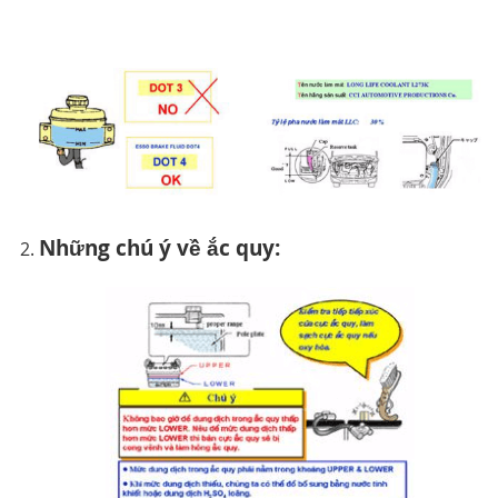
Những chú ý về ắc quy: