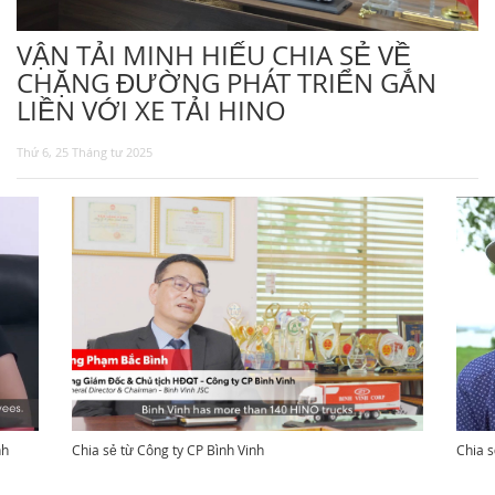
TUYỂN DỤNG
VẬN TẢI MINH HIẾU CHIA SẺ VỀ
CHẶNG ĐƯỜNG PHÁT TRIỂN GẮN
LIỀN VỚI XE TẢI HINO
Thứ 6, 25 Tháng tư 2025
nh
Chia sẻ từ Công ty CP Bình Vinh
Chia s