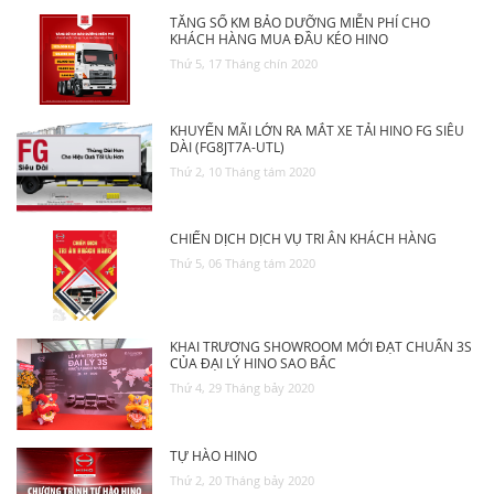
TĂNG SỐ KM BẢO DƯỠNG MIỄN PHÍ CHO
TUYỂN DỤNG
KHÁCH HÀNG MUA ĐẦU KÉO HINO
Thứ 5, 17 Tháng chín 2020
KHUYẾN MÃI LỚN RA MẮT XE TẢI HINO FG SIÊU
DÀI (FG8JT7A-UTL)
Thứ 2, 10 Tháng tám 2020
CHIẾN DỊCH DỊCH VỤ TRI ÂN KHÁCH HÀNG
Thứ 5, 06 Tháng tám 2020
KHAI TRƯƠNG SHOWROOM MỚI ĐẠT CHUẨN 3S
CỦA ĐẠI LÝ HINO SAO BẮC
Thứ 4, 29 Tháng bảy 2020
TỰ HÀO HINO
Thứ 2, 20 Tháng bảy 2020