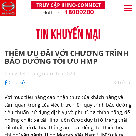
TRUY CẬP iHINO-CONNECT
18009280
Hotline:
EN
VN
TIN KHUYẾN MẠI
SẢN PHẨM
SERIES 300
DỊCH VỤ VÀ PHỤ TÙNG
THÊM ƯU ĐÃI VỚI CHƯƠNG TRÌNH
(Tải trọng: 1,8 - 4,4 tấn)
BẢO DƯỠNG TỐI ƯU HMP
CHÍNH SÁCH BẢO HÀNH
HỖ TRỢ TỔNG THỂ
SERIES 500
DỊCH VỤ SAU BÁN HÀNG
iHINO-CONNECT
ĐẠI LÝ
Thứ 2, 04 Tháng mười hai 2023
SERIES 700
XZU650 - 4,99 TẤN (CABIN TIÊU CHUẨN)
PHỤ TÙNG CHÍNH HÃNG
DỊCH VỤ TÀI CHÍNH HINO
HỆ THỐNG ĐẠI LÝ
TIN TỨC
Chia sẻ
Trở lại
(KL kéo theo: 39 tấn)
XZU650 - 7,4 TẤN (CABIN TIÊU CHUẨN)
ỨNG DỤNG ĐIỆN THOẠI HINO
ĐĂNG KÝ TRỞ THÀNH ĐẠI LÝ
TIN KHUYẾN MẠI
CÙNG HÀNH TRÌNH
Với mục tiêu nâng cao nhận thức của khách hàng về
XZU710 - 5,5 TẤN (CABIN RỘNG)
TIN TỨC CHUNG
CÂU HỎI THƯỜNG GẶP
VỀ CHÚNG TÔI
tầm quan trọng của việc thực hiện quy trình bảo dưỡng
SS2P 6X4 - 413 PS
tiêu chuẩn, sử dụng dịch vụ và phụ tùng chính hãng, để
XZU720 - 7,5 TẤN (CABIN RỘNG)
CHIA SẺ TỪ KHÁCH HÀNG
HINO MOTORS VIỆT NAM
HOẠT ĐỘNG CỘNG ĐỒNG
những chiếc xe tải Hino luôn được duy trì ở trạng thái
XZU730 - 8,5 TẤN (CABIN RỘNG)
THỦ THUẬT LÁI XE
CHẶNG ĐƯỜNG
LIÊN HỆ
tốt nhất, tối đa hóa thời gian hoạt động, tối thiểu hóa
chi phí vận hành, Hino Motors Việt Nam (HMV) đã ra
CÔNG NGHỆ