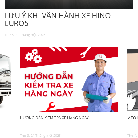
TUYỂN DỤNG
LƯU Ý KHI VẬN HÀNH XE HINO
EURO5
Thứ 3, 21 Tháng một 2025
HƯỚNG DẪN KIỂM TRA XE HÀNG NGÀY
MẸO L
Thứ 3, 21 Tháng một 2025
Thứ 4,