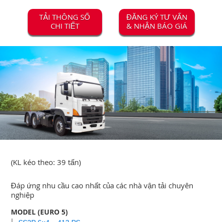
TẢI THÔNG SỐ
ĐĂNG KÝ TƯ VẤN
CHI TIẾT
& NHẬN BÁO GIÁ
(KL kéo theo: 39 tấn)
Đáp ứng nhu cầu cao nhất của các nhà vận tải chuyên
nghiệp
MODEL (EURO 5)