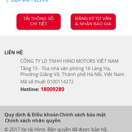
SS2P 6×4 – 413 PS
TẢI THÔNG SỐ
ĐĂNG KÝ TƯ VẤN
CHI TIẾT
& NHẬN BÁO GIÁ
LIÊN HỆ
CÔNG TY LD TNHH HINO MOTORS VIỆT NAM
Tầng 15 - Tòa nhà văn phòng 16 Láng Hạ,
Phường Giảng Võ, Thành phố Hà Nội, Việt Nam
Mã số thuế: 0100114272
18009280
Hotline:
Quy định & Điều khoản
Chính sách bảo mật
Chính sách nhân quyền
© 2017 Xe tải Hino. Bản quyền đã được bảo hộ.