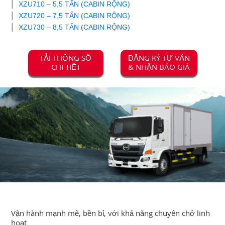
XZU710 – 5,5 TẤN (CABIN RỘNG)
XZU720 – 7,5 TẤN (CABIN RỘNG)
TUYỂN DỤNG
XZU730 – 8,5 TẤN (CABIN RỘNG)
TẢI THÔNG SỐ
ĐĂNG KÝ TƯ VẤN
CHI TIẾT
& NHẬN BÁO GIÁ
Vận hành mạnh mẽ, bền bỉ, với khả năng chuyên chở linh
hoạt