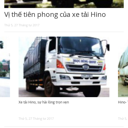
TUYỂN DỤNG
Vị thế tiên phong của xe tải Hino
Thứ 5, 27 Tháng tư 2017
Xe tải Hino, sự hài lòng trọn vẹn
Hino- 
Thứ 5, 27 Tháng tư 2017
Thứ 5,